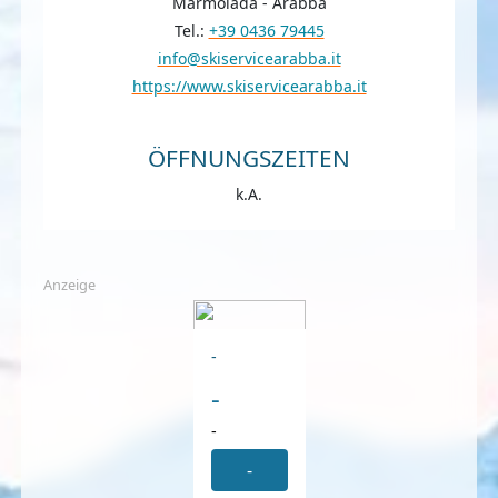
Marmolada - Arabba
Tel.:
+39 0436 79445
info@skiservicearabba.it
https://www.skiservicearabba.it
ÖFFNUNGSZEITEN
k.A.
Anzeige
-
-
-
-