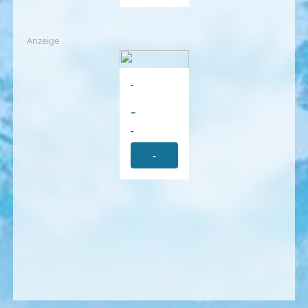
Anzeige
-
-
-
-