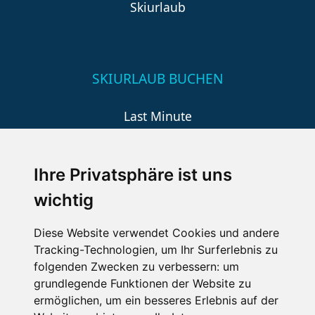
Skiurlaub
SKIURLAUB BUCHEN
Last Minute
An der Piste
Wellness
Ihre Privatsphäre ist uns
wichtig
SCHNEEHÖHEN SKI APP
Diese Website verwendet Cookies und andere
Tracking-Technologien, um Ihr Surferlebnis zu
Die Schneehoehen Ski APP für iOS und Android - Ein
folgenden Zwecken zu verbessern:
um
Muss für alle Wintersportler und Schneefreaks!
grundlegende Funktionen der Website zu
ermöglichen
,
um ein besseres Erlebnis auf der