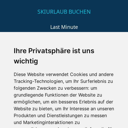
SKIURLAUB BUCHEN
Last Minute
An der Piste
Wellness
Ihre Privatsphäre ist uns
wichtig
SCHNEEHÖHEN SKI APP
Diese Website verwendet Cookies und andere
Tracking-Technologien, um Ihr Surferlebnis zu
Die Schneehoehen Ski APP für iOS und Android - Ein
folgenden Zwecken zu verbessern:
um
Muss für alle Wintersportler und Schneefreaks!
grundlegende Funktionen der Website zu
ermöglichen
,
um ein besseres Erlebnis auf der
Website zu bieten
,
um Ihr Interesse an unseren
Produkten und Dienstleistungen zu messen
und Marketinginteraktionen zu