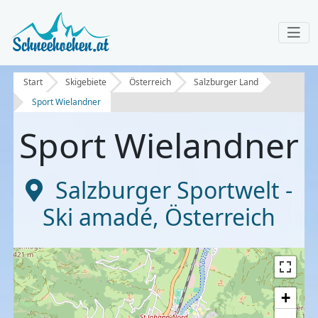
Start
Skigebiete
Österreich
Salzburger Land
Sport Wielandner
Sport Wielandner
Salzburger Sportwelt -
Ski amadé
,
Österreich
+