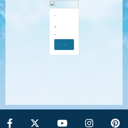
-
-
-
-