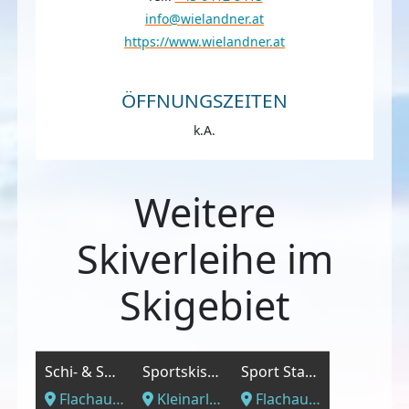
info@wielandner.at
https://www.wielandner.at
ÖFFNUNGSZEITEN
k.A.
Weitere
Skiverleihe im
Skigebiet
Schi- & Snowboardschule Sport am Jet Schwarzenbacher GmbH
Sportskischule Kleinarl Schernthaner
Sport Stangl
Flachau, Salzburger Land
Kleinarl, Salzburger Land
Flachau, Salzburger Land