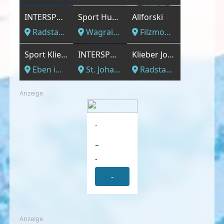
INTERSPORT - An der Bundesstraße Richtung Obertauern
Sport Huber
Allforski
Radstadt, Salzburger Land
Wagrain, Salzburger Land
Filzmoos, Salzburger Land
Sport Klieber GmbH
INTERSPORT - Rent-Shop Hotel Alpina
Klieber Josef Gesellschaft m.b.H.
Eben im Pongau, Salzburger Land
St. Johann in Salzburg, Salzburger Land
Radstadt, Salzburger Land
Anzeige
-
-
-
-
Anzeige