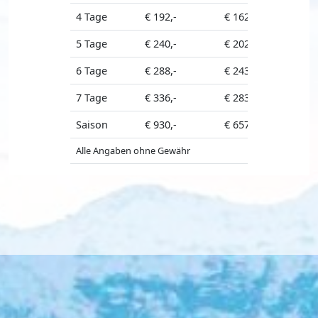
4 Tage
€ 192,-
€ 162,-
5 Tage
€ 240,-
€ 202,50
6 Tage
€ 288,-
€ 243,-
7 Tage
€ 336,-
€ 283,50
€ 357,-
Saison
€ 930,-
€ 657,-
Alle Angaben ohne Gewähr