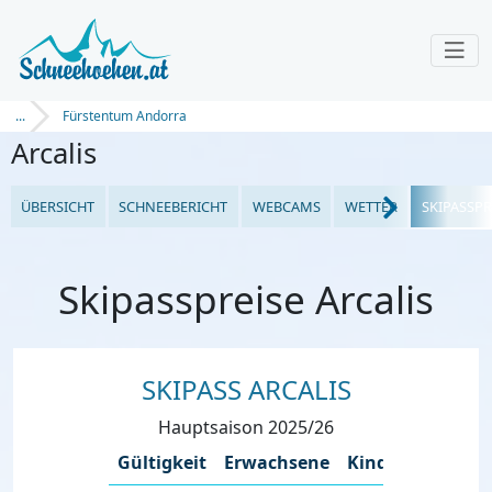
...
Fürstentum Andorra
Arcalis
ÜBERSICHT
SCHNEEBERICHT
WEBCAMS
WETTER
SKIPASSPR
Skipasspreise Arcalis
SKIPASS ARCALIS
Hauptsaison 2025/26
Gültigkeit
Erwachsene
Kinder