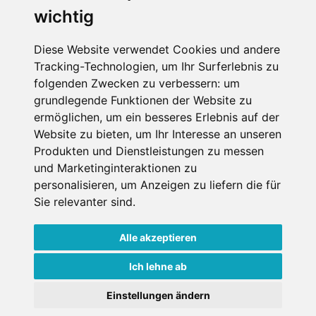
wichtig
SCHNEEHÖHEN SKI APP
Diese Website verwendet Cookies und andere
Tracking-Technologien, um Ihr Surferlebnis zu
Die Schneehoehen Ski APP für iOS und Android - Ein
folgenden Zwecken zu verbessern:
um
Muss für alle Wintersportler und Schneefreaks!
grundlegende Funktionen der Website zu
ermöglichen
,
um ein besseres Erlebnis auf der
Website zu bieten
,
um Ihr Interesse an unseren
Produkten und Dienstleistungen zu messen
und Marketinginteraktionen zu
personalisieren
,
um Anzeigen zu liefern die für
Sie relevanter sind
.
Alle akzeptieren
Impressum
Datenschutz
Nutzungsbedingungen
Kontakt
Partner
Ich lehne ab
Portale
FAQ
Newsletter
Mediadaten
Einstellungen ändern
Copyright ©
2026 Schneemenschen GmbH