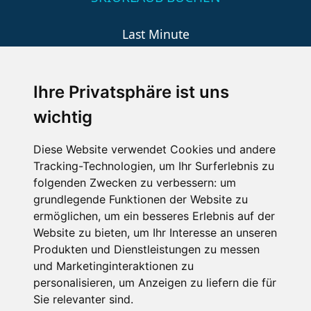
Last Minute
An der Piste
Wellness
Ihre Privatsphäre ist uns
wichtig
SCHNEEHÖHEN SKI APP
Diese Website verwendet Cookies und andere
Tracking-Technologien, um Ihr Surferlebnis zu
Die Schneehoehen Ski APP für iOS und Android - Ein
folgenden Zwecken zu verbessern:
um
Muss für alle Wintersportler und Schneefreaks!
grundlegende Funktionen der Website zu
ermöglichen
,
um ein besseres Erlebnis auf der
Website zu bieten
,
um Ihr Interesse an unseren
Produkten und Dienstleistungen zu messen
und Marketinginteraktionen zu
personalisieren
,
um Anzeigen zu liefern die für
Sie relevanter sind
.