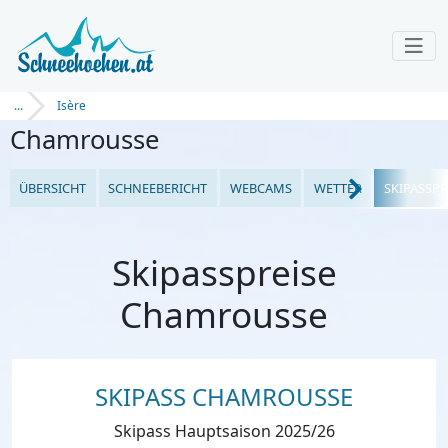
...
Isère
Chamrousse
ÜBERSICHT
SCHNEEBERICHT
WEBCAMS
WETTER
SKIPASSPR
Skipasspreise
Chamrousse
SKIPASS CHAMROUSSE
Skipass Hauptsaison 2025/26