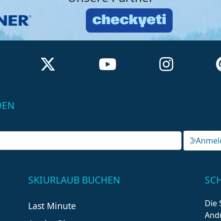
DEN
Anmel
SKIURLAUB BUCHEN
SC
Die 
Last Minute
Andr