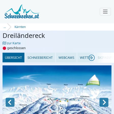
...
Kärnten
Dreiländereck
zur Karte
⬤
geschlossen
ÜBERSICHT
SCHNEEBERICHT
WEBCAMS
WETTER
SKIPASSPR