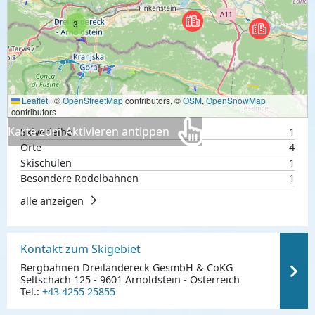
3
Leaflet
|
©
OpenStreetMap
contributors, ©
OSM
,
OpenSnowMap
contributors
Karte zum Aktivieren antippen
Skiverleihe
1
Orte
4
Skischulen
1
Besondere Rodelbahnen
1
alle anzeigen
Kontakt zum Skigebiet
Bergbahnen Dreiländereck GesmbH & CoKG
Seltschach 125 - 9601 Arnoldstein - Österreich
Tel.:
+43 4255 25855