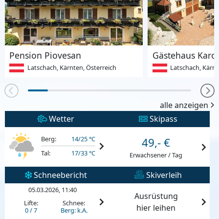
Pension Piovesan
Gästehaus Karol
Latschach, Kärnten, Österreich
Latschach, Kärnt
alle anzeigen
Wetter
Skipass
Berg:
14/25 °C
49,- €
Tal:
17/33 °C
Erwachsener / Tag
Schneebericht
Skiverleih
05.03.2026, 11:40
Ausrüstung
Lifte:
Schnee:
hier leihen
0 / 7
Berg: k.A.