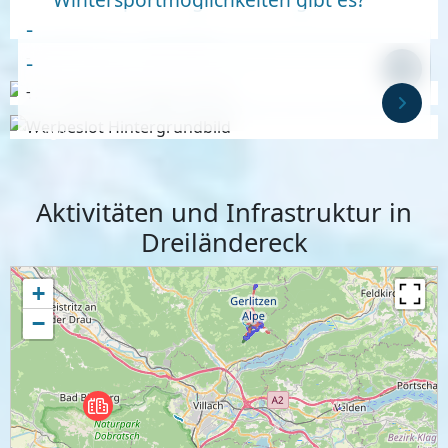
-
-
-
-
Anzeige
Anzeige
Aktivitäten und Infrastruktur in
Dreiländereck
+
−