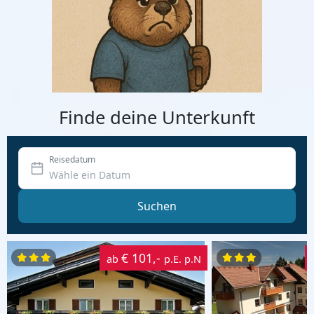
Finde deine Unterkunft
Reisedatum
Suchen
€ 101,-
ab
p.E. p.N