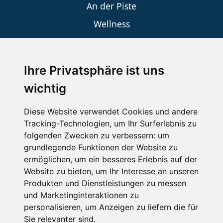
An der Piste
Wellness
Ihre Privatsphäre ist uns
SCHNEEHÖHEN SKI APP
wichtig
Die Schneehoehen Ski APP für iOS und Android - Ein
Muss für alle Wintersportler und Schneefreaks!
Diese Website verwendet Cookies und andere
Tracking-Technologien, um Ihr Surferlebnis zu
folgenden Zwecken zu verbessern:
um
grundlegende Funktionen der Website zu
ermöglichen
,
um ein besseres Erlebnis auf der
Website zu bieten
,
um Ihr Interesse an unseren
Produkten und Dienstleistungen zu messen
und Marketinginteraktionen zu
personalisieren
,
um Anzeigen zu liefern die für
Impressum
Datenschutz
Sie relevanter sind
.