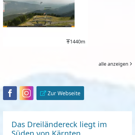
Höhenwert
1440m
alle anzeigen
Zur Webseite
Das Dreiländereck liegt im
Süden von Kärnten