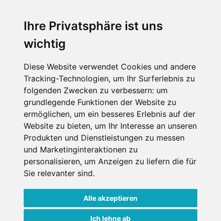
An der Piste
Wellness
Ihre Privatsphäre ist uns
wichtig
SCHNEEHÖHEN SKI APP
Diese Website verwendet Cookies und andere
Tracking-Technologien, um Ihr Surferlebnis zu
Die Schneehoehen Ski APP für iOS und Android - Ein
folgenden Zwecken zu verbessern:
um
Muss für alle Wintersportler und Schneefreaks!
grundlegende Funktionen der Website zu
ermöglichen
,
um ein besseres Erlebnis auf der
Website zu bieten
,
um Ihr Interesse an unseren
Produkten und Dienstleistungen zu messen
und Marketinginteraktionen zu
personalisieren
,
um Anzeigen zu liefern die für
Sie relevanter sind
.
Alle akzeptieren
Impressum
Datenschutz
Nutzungsbedingungen
Kontakt
Partner
Ich lehne ab