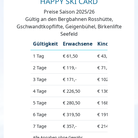
HAPPY SKI CARD
Preise Saison 2025/26
Gültig an den Bergbahnen Rosshütte,
Gschwandtkopflifte, Geigenbühel, Birkenlifte
Seefeld
Gültigkeit
Erwachsene
Kinder
1 Tag
€ 61,50
€ 43,50
2 Tage
€ 119,-
€ 71,50
3 Tage
€ 171,-
€ 102,50
4 Tage
€ 226,50
€ 136,-
5 Tage
€ 280,50
€ 168,50
6 Tage
€ 319,50
€ 191,50
7 Tage
€ 357,-
€ 214,-
Alle Angaben ohne Gewähr