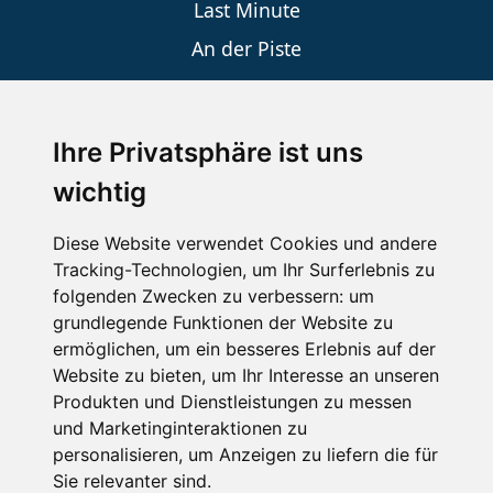
Last Minute
An der Piste
Wellness
Ihre Privatsphäre ist uns
SCHNEEHÖHEN SKI APP
wichtig
Die Schneehoehen Ski APP für iOS und Android - Ein
Diese Website verwendet Cookies und andere
Muss für alle Wintersportler und Schneefreaks!
Tracking-Technologien, um Ihr Surferlebnis zu
folgenden Zwecken zu verbessern:
um
grundlegende Funktionen der Website zu
ermöglichen
,
um ein besseres Erlebnis auf der
Website zu bieten
,
um Ihr Interesse an unseren
Produkten und Dienstleistungen zu messen
und Marketinginteraktionen zu
personalisieren
,
um Anzeigen zu liefern die für
Sie relevanter sind
.