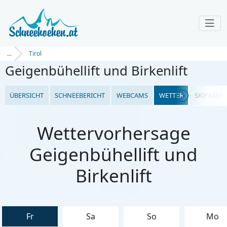
...
Tirol
Geigenbühellift und Birkenlift
ÜBERSICHT
SCHNEEBERICHT
WEBCAMS
WETTER
SKIPASSPR
Wettervorhersage
Geigenbühellift und
Birkenlift
Fr
Sa
So
Mo