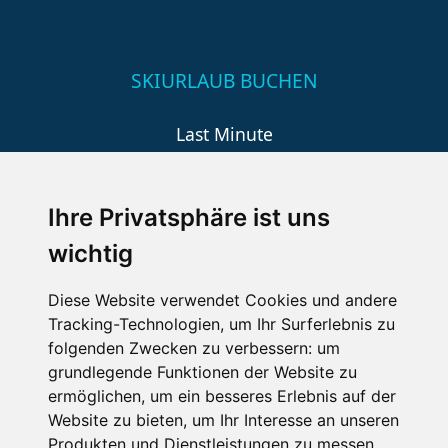
SKIURLAUB BUCHEN
Last Minute
An der Piste
Wellness
Ihre Privatsphäre ist uns
wichtig
SCHNEEHÖHEN SKI APP
Diese Website verwendet Cookies und andere
Tracking-Technologien, um Ihr Surferlebnis zu
Die Schneehoehen Ski APP für iOS und Android - Ein
folgenden Zwecken zu verbessern:
um
Muss für alle Wintersportler und Schneefreaks!
grundlegende Funktionen der Website zu
ermöglichen
,
um ein besseres Erlebnis auf der
Website zu bieten
,
um Ihr Interesse an unseren
Produkten und Dienstleistungen zu messen