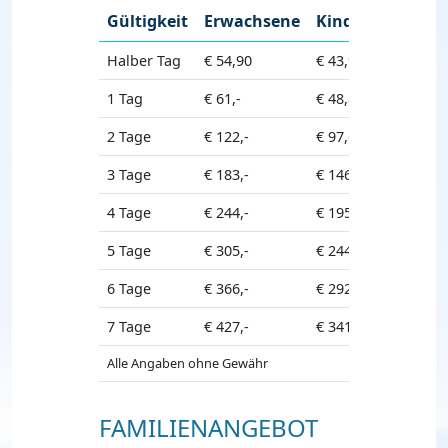
Gültigkeit
Erwachsene
Kinder
Halber Tag
€ 54,90
€ 43,90
1 Tag
€ 61,-
€ 48,80
2 Tage
€ 122,-
€ 97,60
3 Tage
€ 183,-
€ 146,40
4 Tage
€ 244,-
€ 195,20
5 Tage
€ 305,-
€ 244,-
6 Tage
€ 366,-
€ 292,80
7 Tage
€ 427,-
€ 341,60
Alle Angaben ohne Gewähr
FAMILIENANGEBOT