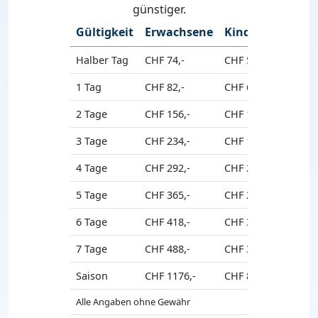
günstiger.
Gültigkeit
Erwachsene
Kinder
Senio
Halber Tag
CHF 74,-
CHF 56,-
CHF 67,
1 Tag
CHF 82,-
CHF 62,-
CHF 74,
2 Tage
CHF 156,-
CHF 117,-
CHF 140
3 Tage
CHF 234,-
CHF 176,-
CHF 211
4 Tage
CHF 292,-
CHF 219,-
CHF 263
5 Tage
CHF 365,-
CHF 274,-
CHF 329
6 Tage
CHF 418,-
CHF 314,-
CHF 376
7 Tage
CHF 488,-
CHF 366,-
CHF 439
Saison
CHF 1176,-
CHF 882,-
CHF 105
Alle Angaben ohne Gewähr