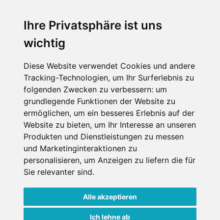
An der Piste
Wellness
Ihre Privatsphäre ist uns
wichtig
SCHNEEHÖHEN SKI APP
Diese Website verwendet Cookies und andere
Tracking-Technologien, um Ihr Surferlebnis zu
Die Schneehoehen Ski APP für iOS und Android - Ein
folgenden Zwecken zu verbessern:
um
Muss für alle Wintersportler und Schneefreaks!
grundlegende Funktionen der Website zu
ermöglichen
,
um ein besseres Erlebnis auf der
Website zu bieten
,
um Ihr Interesse an unseren
Produkten und Dienstleistungen zu messen
und Marketinginteraktionen zu
personalisieren
,
um Anzeigen zu liefern die für
Sie relevanter sind
.
Alle akzeptieren
Impressum
Datenschutz
Nutzungsbedingungen
Kontakt
Partner
Ich lehne ab