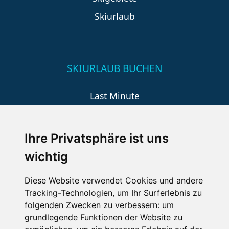
Skiurlaub
SKIURLAUB BUCHEN
Last Minute
An der Piste
Wellness
Ihre Privatsphäre ist uns
wichtig
SCHNEEHÖHEN SKI APP
Diese Website verwendet Cookies und andere
Tracking-Technologien, um Ihr Surferlebnis zu
Die Schneehoehen Ski APP für iOS und Android - Ein
folgenden Zwecken zu verbessern:
um
Muss für alle Wintersportler und Schneefreaks!
grundlegende Funktionen der Website zu