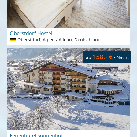
Oberstdorf Hostel
Oberstdorf, Alpen / Allgäu, Deutschland
158,- €
ab
/ Nacht
Ferienhotel Sonnenhof