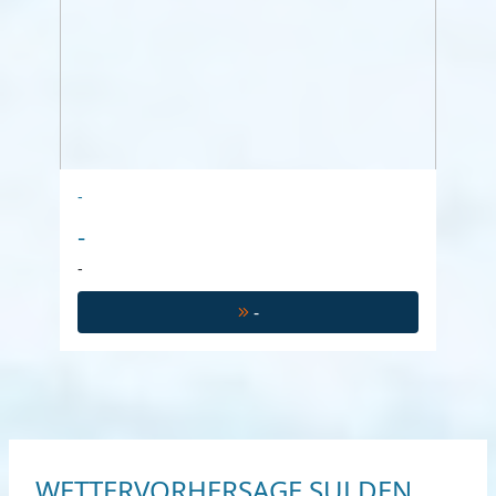
-
-
-
-
WETTERVORHERSAGE SULDEN