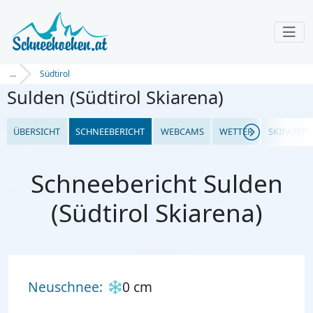
...
Südtirol
Sulden (Südtirol Skiarena)
ÜBERSICHT
SCHNEEBERICHT
WEBCAMS
WETTER
SKIPASSPR
Schneebericht Sulden
(Südtirol Skiarena)
Neuschnee:
0 cm