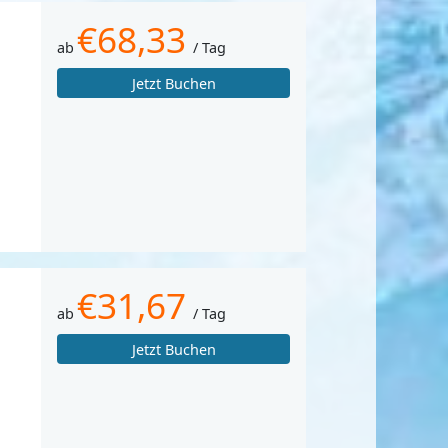
€68,33
ab
/ Tag
Jetzt Buchen
€31,67
ab
/ Tag
Jetzt Buchen