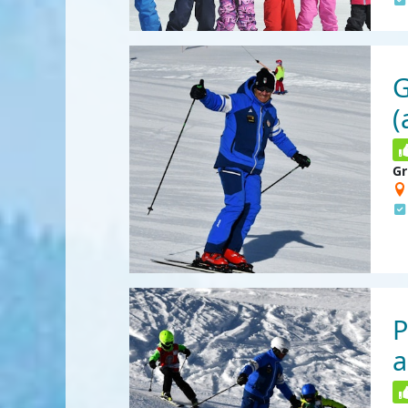
G
(
Gr
P
a