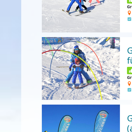
Gr
G
f
Gr
G
(