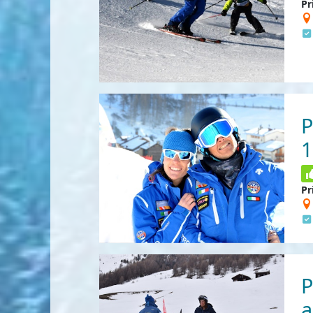
Pr
P
1
Pr
P
a