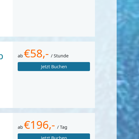
€58,-
b
ab
/ Stunde
Jetzt Buchen
€196,-
ab
/ Tag
Jetzt Buchen