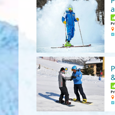
P
a
Pr
P
&
Pr