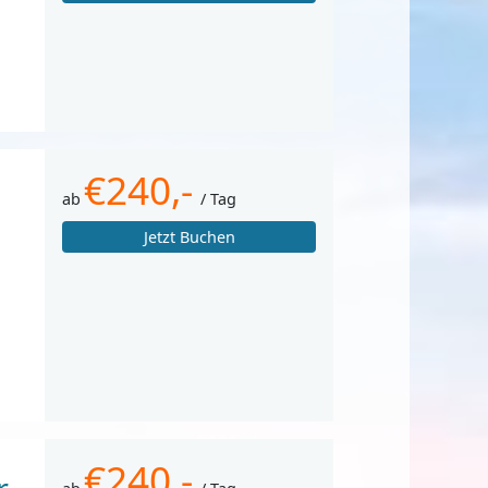
€240,-
ab
/ Tag
Jetzt Buchen
€240,-