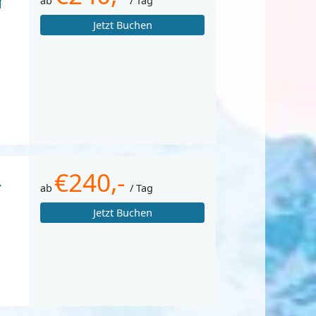
r
ab
/ Tag
Jetzt Buchen
€240,-
r
ab
/ Tag
Jetzt Buchen