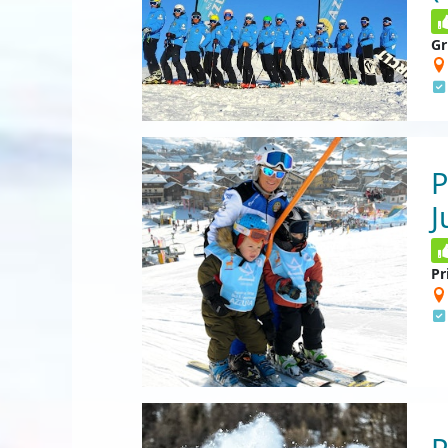
Gr
P
J
Pr