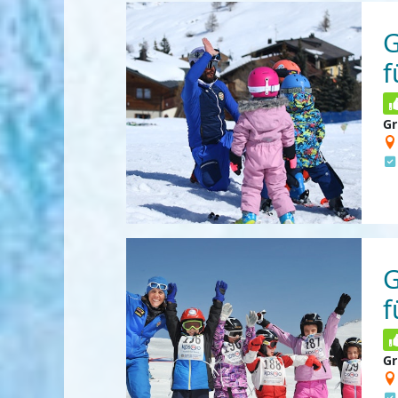
G
f
Gr
G
f
Gr