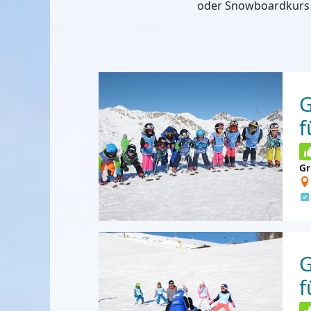
oder Snowboardkurs 
G
f
Gr
G
f