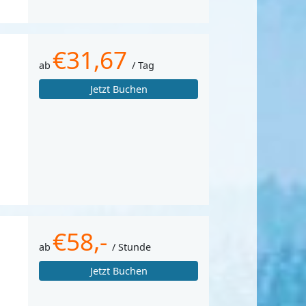
€31,67
ab
/ Tag
Jetzt Buchen
€58,-
ab
/ Stunde
Jetzt Buchen