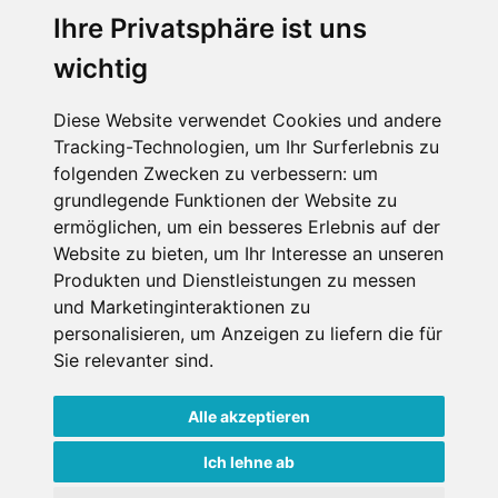
Wellness
Ihre Privatsphäre ist uns
wichtig
SCHNEEHÖHEN SKI APP
Diese Website verwendet Cookies und andere
Tracking-Technologien, um Ihr Surferlebnis zu
Die Schneehoehen Ski APP für iOS und Android - Ein
folgenden Zwecken zu verbessern:
um
Muss für alle Wintersportler und Schneefreaks!
grundlegende Funktionen der Website zu
ermöglichen
,
um ein besseres Erlebnis auf der
Website zu bieten
,
um Ihr Interesse an unseren
Produkten und Dienstleistungen zu messen
und Marketinginteraktionen zu
personalisieren
,
um Anzeigen zu liefern die für
Sie relevanter sind
.
Alle akzeptieren
Impressum
Datenschutz
Nutzungsbedingungen
Kontakt
Partner
Ich lehne ab
Portale
FAQ
Newsletter
Mediadaten