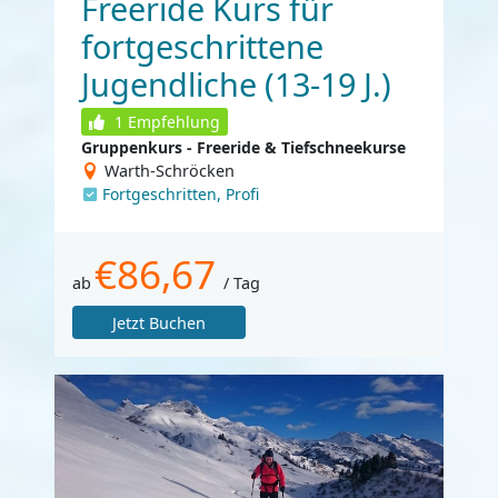
Freeride Kurs für
fortgeschrittene
Jugendliche (13-19 J.)
1
Empfehlung
Gruppenkurs - Freeride & Tiefschneekurse
Warth-Schröcken
Fortgeschritten, Profi
€86,67
ab
/ Tag
Jetzt Buchen