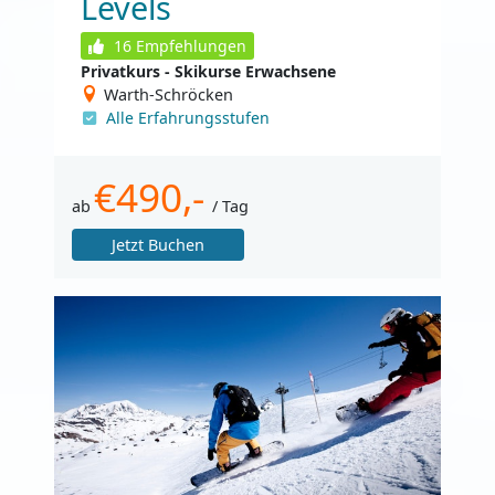
Levels
16
Empfehlungen
Privatkurs - Skikurse Erwachsene
Warth-Schröcken
Alle Erfahrungsstufen
€490,-
ab
/ Tag
Jetzt Buchen