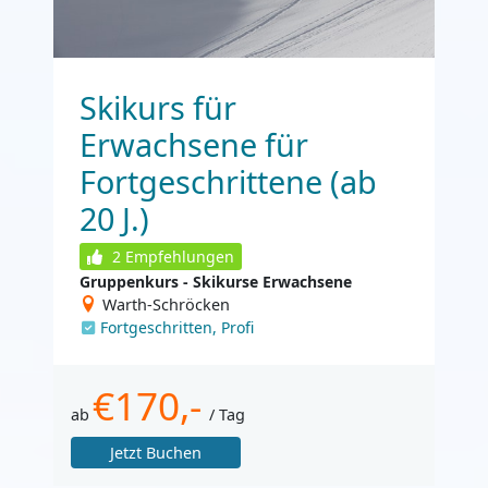
Skikurs für
Erwachsene für
Fortgeschrittene (ab
20 J.)
2
Empfehlungen
Gruppenkurs - Skikurse Erwachsene
Warth-Schröcken
Fortgeschritten, Profi
€170,-
ab
/ Tag
Jetzt Buchen