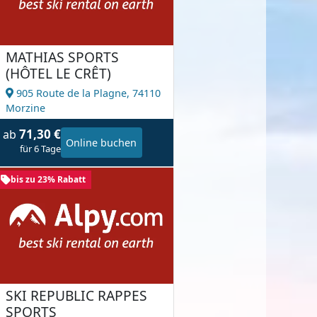
MATHIAS SPORTS
(HÔTEL LE CRÊT)
905 Route de la Plagne,
74110
Morzine
71,30 €
ab
Online buchen
für 6 Tage
bis zu 23% Rabatt
SKI REPUBLIC RAPPES
SPORTS