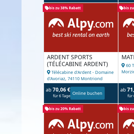
bis zu 38% Rabatt
bis z
ARDENT SPORTS
MAT
(TÉLÉCABINE ARDENT)
60 
Morzi
Télécabine d'Ardent - Domaine
d'Avoriaz,
74110 Montriond
70,06 €
71
ab
ab
Online buchen
für 6 Tage
für
bis zu 20% Rabatt
bis z