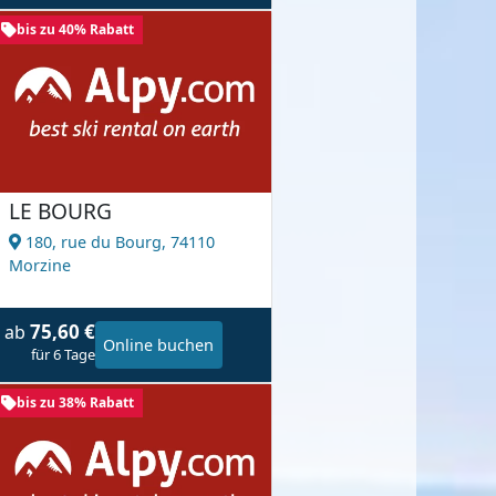
bis zu 40% Rabatt
LE BOURG
180, rue du Bourg,
74110
Morzine
75,60 €
ab
Online buchen
für 6 Tage
bis zu 38% Rabatt