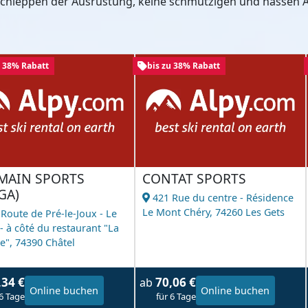
 Schleppen der Ausrüstung, keine schmutzigen und nassen A
u 38% Rabatt
bis zu 38% Rabatt
MAIN SPORTS
CONTAT SPORTS
GA)
421 Rue du centre - Résidence
Le Mont Chéry,
74260 Les Gets
 Route de Pré-le-Joux - Le
- à côté du restaurant "La
e",
74390 Châtel
,34 €
70,06 €
ab
Online buchen
Online buchen
 6 Tage
für 6 Tage