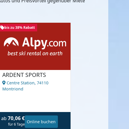
utos und Preisvorteil gegenüber Miete
bis zu 38% Rabatt
ARDENT SPORTS
Centre Station,
74110
Montriond
70,06 €
ab
Online buchen
für 6 Tage