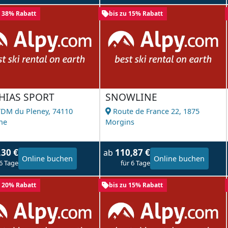
u 38% Rabatt
bis zu 15% Rabatt
HIAS SPORT
SNOWLINE
TDM du Pleney,
74110
Route de France 22,
1875
ne
Morgins
,30 €
110,87 €
ab
Online buchen
Online buchen
 6 Tage
für 6 Tage
u 20% Rabatt
bis zu 15% Rabatt