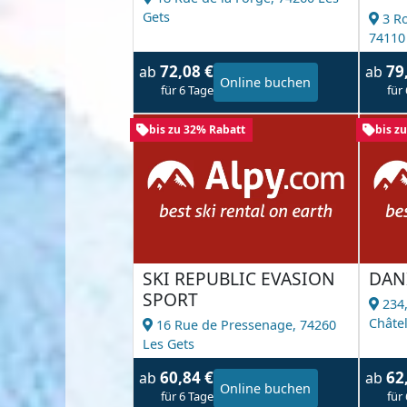
Gets
3 R
74110
72,08 €
79
ab
ab
Online buchen
für 6 Tage
für
bis zu 32% Rabatt
bis z
SKI REPUBLIC EVASION
DAN
SPORT
234,
Châte
16 Rue de Pressenage,
74260
Les Gets
60,84 €
62
ab
ab
Online buchen
für 6 Tage
für