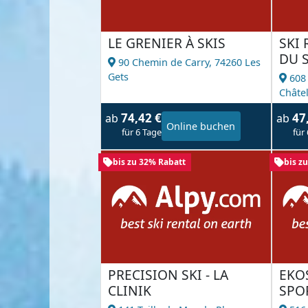
LE GRENIER À SKIS
SKI 
DU S
90 Chemin de Carry,
74260 Les
Gets
608
Châte
74,42 €
47
ab
ab
Online buchen
für 6 Tage
für
bis zu 32% Rabatt
bis z
PRECISION SKI - LA
EKO
CLINIK
SPO