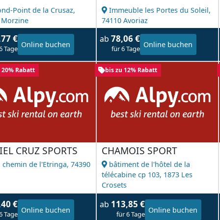
ond-Point de la Crusaz,
Immeuble les Portes du Soleil,
 Morzine
74110 Avoriaz
,77 €
78,06 €
ab
Online buchen
Online buchen
 6 Tage
für 6 Tage
u 20% Rabatt
bis zu 12% Rabatt
IEL CRUZ SPORTS
CHAMOIS SPORT
 chemin de l'Etringa,
74390
bâtiment de l'hôtel de la
l
télécabine cp 103,
1873 Les
Crosets
,40 €
113,85 €
ab
Online buchen
Online buchen
 6 Tage
für 6 Tage