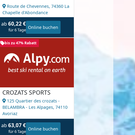
Route de Chevennes,
74360 La
Chapelle d'Abondance
60,22 €
ab
Online buchen
für 6 Tage
bis zu 47% Rabatt
CROZATS SPORTS
125 Quartier des crozats -
BELAMBRA - Les Alpages,
74110
Avoriaz
63,07 €
ab
Online buchen
für 6 Tage