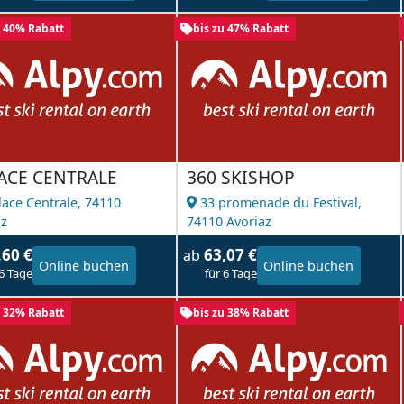
u 40% Rabatt
bis zu 47% Rabatt
LACE CENTRALE
360 SKISHOP
lace Centrale,
74110
33 promenade du Festival,
az
74110 Avoriaz
,60 €
63,07 €
ab
Online buchen
Online buchen
 6 Tage
für 6 Tage
u 32% Rabatt
bis zu 38% Rabatt