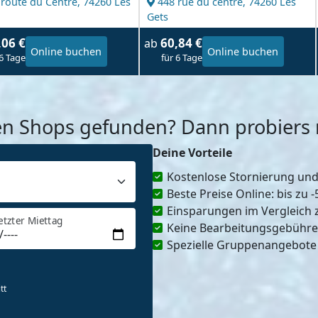
 route du Centre,
74260 Les
448 rue du centre,
74260 Les
Gets
,06 €
60,84 €
ab
Online buchen
Online buchen
 6 Tage
für 6 Tage
en Shops gefunden? Dann probiers m
Deine Vorteile
Kostenlose Stornierung un
Beste Preise Online: bis zu 
Einsparungen im Vergleich 
etzter Miettag
Keine Bearbeitungsgebühr
Spezielle Gruppenangebote
tt