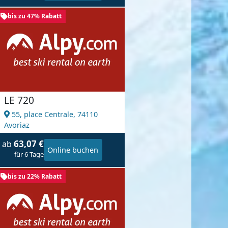
bis zu 47% Rabatt
LE 720
55, place Centrale,
74110
Avoriaz
63,07 €
ab
Online buchen
für 6 Tage
bis zu 22% Rabatt