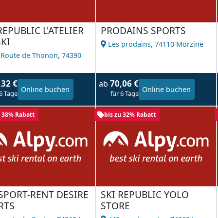
REPUBLIC L'ATELIER
PRODAINS SPORTS
KI
Les prodains,
74110 Morzine
 Route de Thonon,
74390
l
,32 €
70,06 €
ab
Online buchen
Online buchen
 6 Tage
für 6 Tage
u 38% Rabatt
bis zu 32% Rabatt
SPORT-RENT DESIRE
SKI REPUBLIC YOLO
RTS
STORE