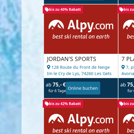
bis zu 40% Rabatt
bis z
JORDAN'S SPORTS
7 P
128 Route du Front de Neige
7, p
Im le Cry de Lys,
74260 Les Gets
Avori
75,- €
75
ab
ab
Online buchen
für 6 Tage
für
bis zu 42% Rabatt
bis z