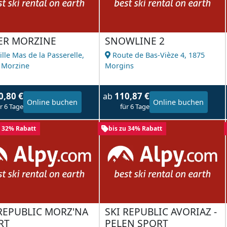
ER MORZINE
SNOWLINE 2
ille Mas de la Passerelle,
Route de Bas-Vièze 4,
1875
 Morzine
Morgins
0,80 €
110,87 €
ab
Online buchen
Online buchen
r 6 Tage
für 6 Tage
u 32% Rabatt
bis zu 34% Rabatt
 REPUBLIC MORZ'NA
SKI REPUBLIC AVORIAZ -
RT
PELEN SPORT