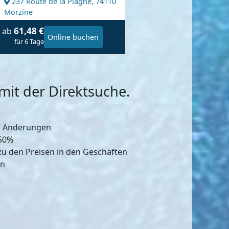
237 Route de la Plagne,
74110
Morzine
61,48 €
ab
Online buchen
für 6 Tage
it der Direktsuche.
d Änderungen
-50%
zu den Preisen in den Geschäften
en