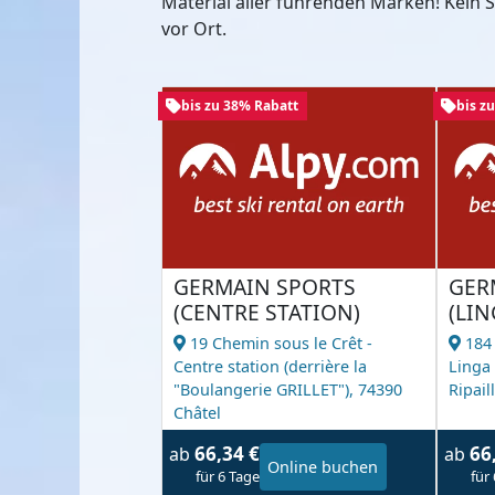
Material aller führenden Marken! Kein
vor Ort.
bis zu 38% Rabatt
bis z
GERMAIN SPORTS
GER
(CENTRE STATION)
(LIN
19 Chemin sous le Crêt -
184
Centre station (derrière la
Linga 
"Boulangerie GRILLET"),
74390
Ripaill
Châtel
66,34 €
66
ab
ab
Online buchen
für 6 Tage
für