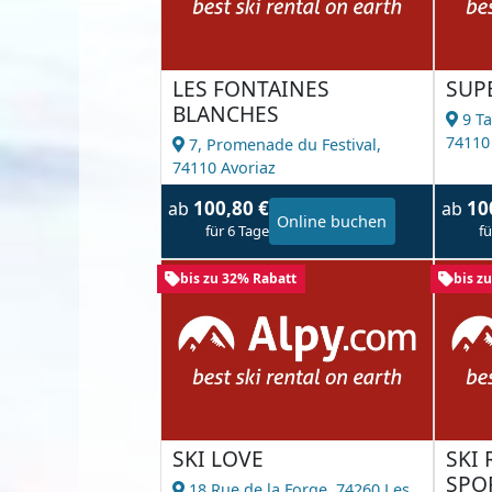
LES FONTAINES
SUP
BLANCHES
9 Ta
74110
7, Promenade du Festival,
74110 Avoriaz
100,80 €
10
ab
ab
Online buchen
für 6 Tage
fü
bis zu 32% Rabatt
bis z
SKI LOVE
SKI
SPO
18 Rue de la Forge,
74260 Les