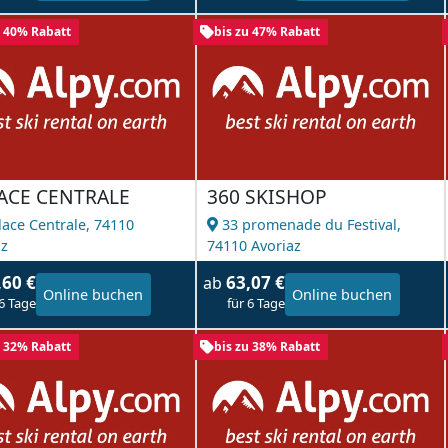
u 40% Rabatt
bis zu 47% Rabatt
LACE CENTRALE
360 SKISHOP
lace Centrale,
74110
33 promenade du Festival,
az
74110 Avoriaz
,60 €
63,07 €
ab
Online buchen
Online buchen
 6 Tage
für 6 Tage
u 32% Rabatt
bis zu 38% Rabatt