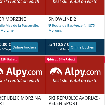
ER MORZINE
SNOWLINE 2
ille Mas de la Passerelle,
Route de Bas-Vièze 4,
1875
 Morzine
Morgins
0,80 €
110,87 €
ab
Online buchen
Online buchen
r 6 Tage
für 6 Tage
u 32% Rabatt
bis zu 34% Rabatt
 REPUBLIC MORZ'NA
SKI REPUBLIC AVORIAZ -
RT
PELEN SPORT