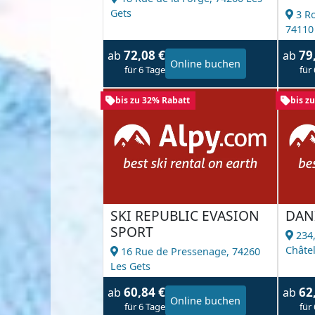
Gets
3 R
74110
72,08 €
79
ab
ab
Online buchen
für 6 Tage
für
bis zu 32% Rabatt
bis z
SKI REPUBLIC EVASION
DAN
SPORT
234,
Châte
16 Rue de Pressenage,
74260
Les Gets
60,84 €
62
ab
ab
Online buchen
für 6 Tage
für