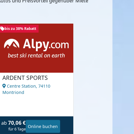
utos und Preisvorteil gegenüber Miete
bis zu 38% Rabatt
ARDENT SPORTS
Centre Station,
74110
Montriond
70,06 €
ab
Online buchen
für 6 Tage