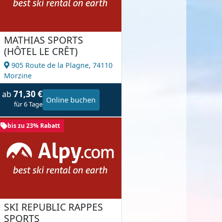
MATHIAS SPORTS
(HÔTEL LE CRÊT)
905 Route de la Plagne,
74110
Morzine
71,30 €
ab
Online buchen
für 6 Tage
bis zu 23% Rabatt
SKI REPUBLIC RAPPES
SPORTS