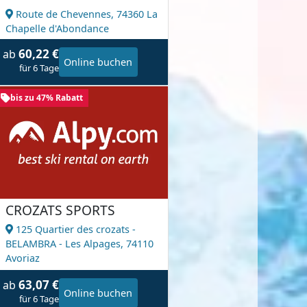
Route de Chevennes,
74360 La
Chapelle d'Abondance
60,22 €
ab
Online buchen
für 6 Tage
bis zu 47% Rabatt
CROZATS SPORTS
125 Quartier des crozats -
BELAMBRA - Les Alpages,
74110
Avoriaz
63,07 €
ab
Online buchen
für 6 Tage