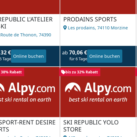
REPUBLIC L'ATELIER
PRODAINS SPORTS
KI
Les prodains,
74110 Morzine
 Route de Thonon,
74390
l
,32 €
70,06 €
ab
Online buchen
Online buchen
 6 Tage
für 6 Tage
u 38% Rabatt
bis zu 32% Rabatt
SPORT-RENT DESIRE
SKI REPUBLIC YOLO
RTS
STORE