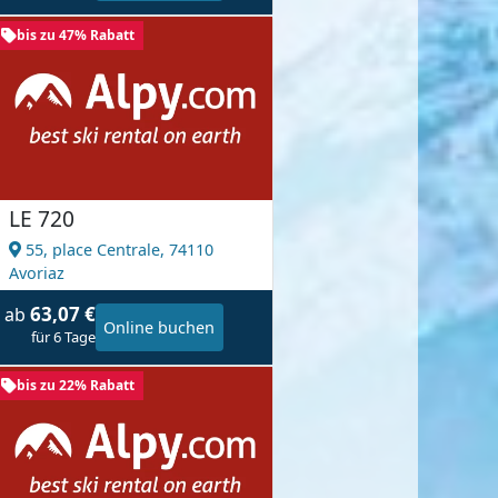
bis zu 47% Rabatt
LE 720
55, place Centrale,
74110
Avoriaz
63,07 €
ab
Online buchen
für 6 Tage
bis zu 22% Rabatt