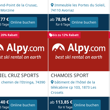
ond-Point de la Crusaz,
Immeuble les Portes du Soleil,
 Morzine
74110 Avoriaz
,77 €
78,06 €
ab
Online buchen
Online buchen
 6 Tage
für 6 Tage
u 20% Rabatt
bis zu 12% Rabatt
IEL CRUZ SPORTS
CHAMOIS SPORT
 chemin de l'Etringa,
74390
bâtiment de l'hôtel de la
l
télécabine cp 103,
1873 Les
Crosets
,40 €
113,85 €
ab
Online buchen
Online buchen
 6 Tage
für 6 Tage