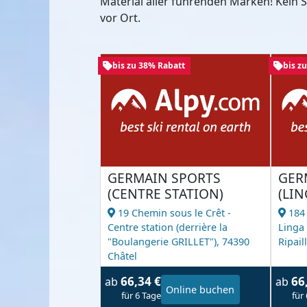
Material aller führenden Marken! Kein
vor Ort.
bis zu 38% Rabatt
bis z
GERMAIN SPORTS
GER
(CENTRE STATION)
(LIN
19 Chemin sous le Crêt -
184
Centre station (derrière la
Linga 
"Boulangerie GRILLET"),
74390
Ripaill
Châtel
66,34 €
66
ab
ab
Online buchen
für 6 Tage
für