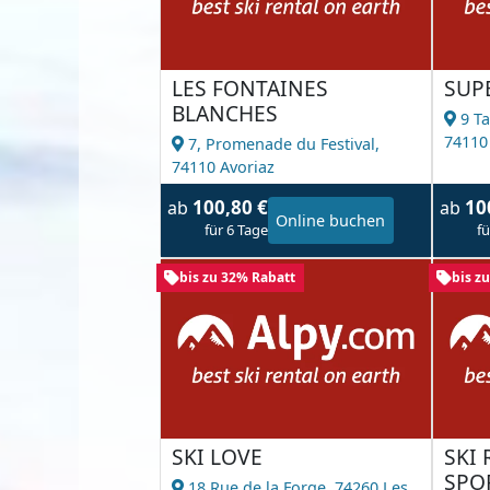
LES FONTAINES
SUP
BLANCHES
9 Ta
74110
7, Promenade du Festival,
74110 Avoriaz
100,80 €
10
ab
ab
Online buchen
für 6 Tage
fü
bis zu 32% Rabatt
bis z
SKI LOVE
SKI
SPO
18 Rue de la Forge,
74260 Les