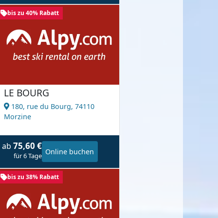
bis zu 40% Rabatt
LE BOURG
180, rue du Bourg,
74110
Morzine
75,60 €
ab
Online buchen
für 6 Tage
bis zu 38% Rabatt