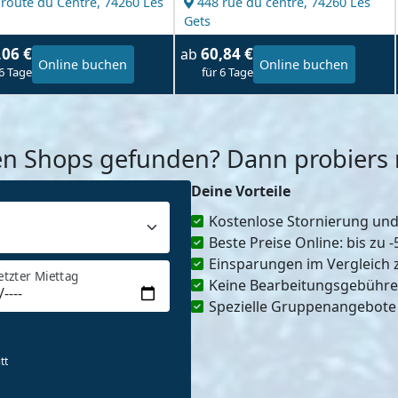
 route du Centre,
74260 Les
448 rue du centre,
74260 Les
Gets
,06 €
60,84 €
ab
Online buchen
Online buchen
 6 Tage
für 6 Tage
en Shops gefunden? Dann probiers m
Deine Vorteile
Kostenlose Stornierung un
Beste Preise Online: bis zu 
Einsparungen im Vergleich 
etzter Miettag
Keine Bearbeitungsgebühr
Spezielle Gruppenangebote
tt