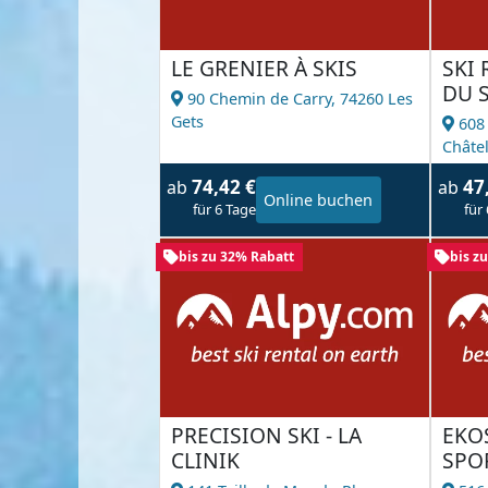
LE GRENIER À SKIS
SKI 
DU S
90 Chemin de Carry,
74260 Les
Gets
608
Châte
74,42 €
47
ab
ab
Online buchen
für 6 Tage
für
bis zu 32% Rabatt
bis z
PRECISION SKI - LA
EKO
CLINIK
SPO