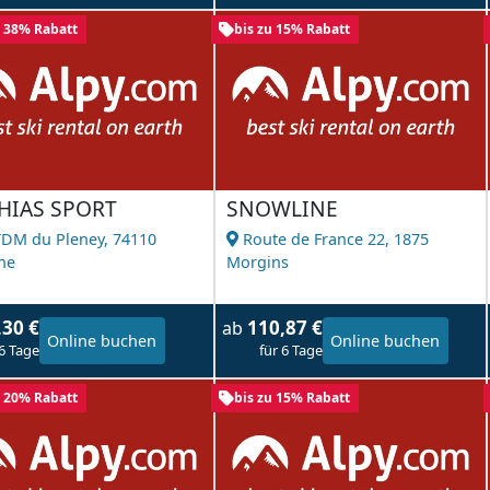
u 38% Rabatt
bis zu 15% Rabatt
HIAS SPORT
SNOWLINE
TDM du Pleney,
74110
Route de France 22,
1875
ne
Morgins
,30 €
110,87 €
ab
Online buchen
Online buchen
 6 Tage
für 6 Tage
u 20% Rabatt
bis zu 15% Rabatt