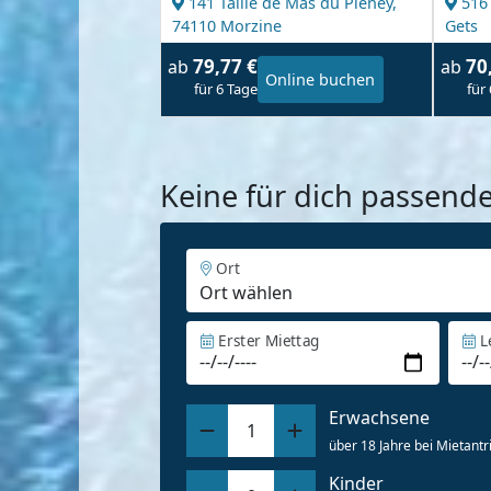
141 Taille de Mas du Pleney,
516
74110 Morzine
Gets
79,77 €
70
ab
ab
Online buchen
für 6 Tage
für
Keine für dich passend
Ort
Erster Miettag
L
Erwachsene
1
über 18 Jahre bei Mietantri
Kinder