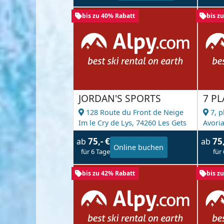
bis zu 40% Rabatt
bis z
JORDAN'S SPORTS
7 P
128 Route du Front de Neige
7, p
Im le Cry de Lys,
74260 Les Gets
Avori
75,- €
75
ab
ab
Online buchen
für 6 Tage
für
bis zu 42% Rabatt
bis z