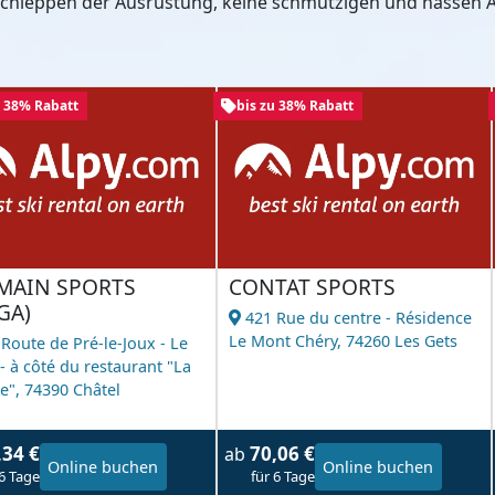
 Schleppen der Ausrüstung, keine schmutzigen und nassen A
u 38% Rabatt
bis zu 38% Rabatt
MAIN SPORTS
CONTAT SPORTS
GA)
421 Rue du centre - Résidence
Le Mont Chéry,
74260 Les Gets
 Route de Pré-le-Joux - Le
- à côté du restaurant "La
e",
74390 Châtel
,34 €
70,06 €
ab
Online buchen
Online buchen
 6 Tage
für 6 Tage