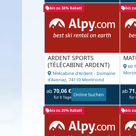
bis zu 38% Rabatt
bis z
ARDENT SPORTS
MAT
(TÉLÉCABINE ARDENT)
60 
Morzi
Télécabine d'Ardent - Domaine
d'Avoriaz,
74110 Montriond
70,06 €
71
ab
ab
Online buchen
für 6 Tage
für
bis zu 20% Rabatt
bis z