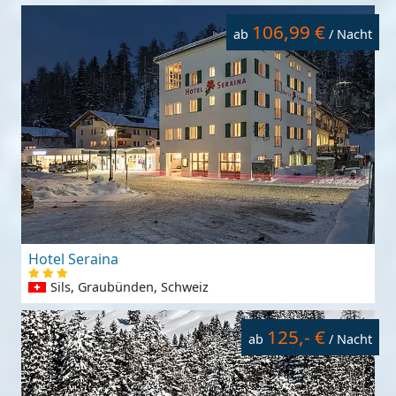
106,99 €
ab
/ Nacht
Hotel Seraina
Sils, Graubünden, Schweiz
125,- €
ab
/ Nacht