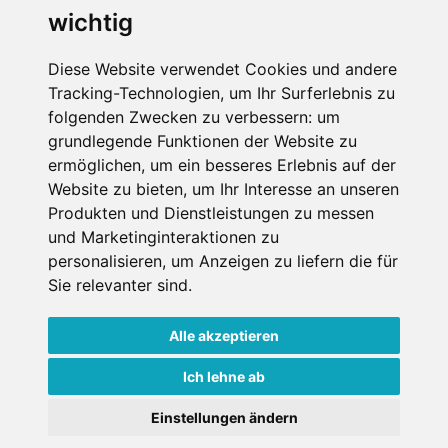
wichtig
Die Schneehoehen Ski APP für iOS und Android - Ein
Muss für alle Wintersportler und Schneefreaks!
Diese Website verwendet Cookies und andere
Tracking-Technologien, um Ihr Surferlebnis zu
folgenden Zwecken zu verbessern:
um
grundlegende Funktionen der Website zu
ermöglichen
,
um ein besseres Erlebnis auf der
Website zu bieten
,
um Ihr Interesse an unseren
Produkten und Dienstleistungen zu messen
und Marketinginteraktionen zu
Impressum
Datenschutz
personalisieren
,
um Anzeigen zu liefern die für
Nutzungsbedingungen
Kontakt
Partner
Sie relevanter sind
.
Portale
FAQ
Newsletter
Mediadaten
Alle akzeptieren
Copyright ©
2026 Schneemenschen GmbH
Ich lehne ab
Einstellungen ändern