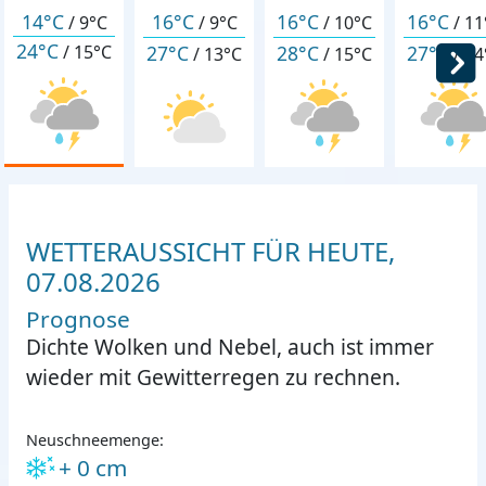
14°C
16°C
16°C
16°C
/
9°C
/
9°C
/
10°C
/
11
24°C
27°C
28°C
27°C
/
15°C
/
13°C
/
15°C
/
14
WETTERAUSSICHT FÜR HEUTE,
07.08.2026
Prognose
Dichte Wolken und Nebel, auch ist immer
wieder mit Gewitterregen zu rechnen.
Neuschneemenge:
+ 0 cm