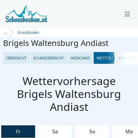
...
Graubünden
Brigels Waltensburg Andiast
ÜBERSICHT
SCHNEEBERICHT
WEBCAMS
WETTER
SKIPASSPR
Wettervorhersage
Brigels Waltensburg
Andiast
Fr
Sa
So
Mo