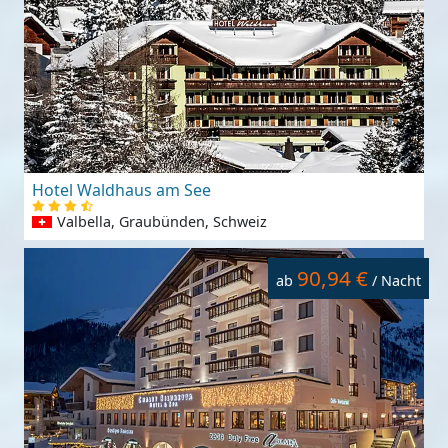
Hotel Waldhaus am See
Valbella, Graubünden, Schweiz
90,94 €
ab
/ Nacht