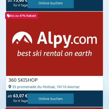
75,60 €
ab
Online buchen
für 6 Tage
bis zu 47% Rabatt
360 SKISHOP
33 promenade du Festival,
74110 Avoriaz
63,07 €
ab
Online buchen
für 6 Tage