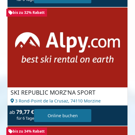
bis zu 32% Rabatt
SKI REPUBLIC MORZ'NA SPORT
3 Rond-Point de la Crusaz,
74110 Morzine
79,77 €
ab
Online buchen
für 6 Tage
bis zu 34% Rabatt