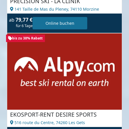
PRECISION SKI - LA CLINIK
141 Taille de Mas du Pleney,
74110 Morzine
79,77 €
ab
Online buchen
für 6 Tage
bis zu 38% Rabatt
EKOSPORT-RENT DESIRE SPORTS
516 route du Centre,
74260 Les Gets