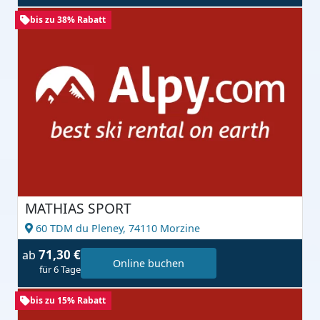
bis zu 38% Rabatt
MATHIAS SPORT
60 TDM du Pleney,
74110 Morzine
71,30 €
ab
Online buchen
für 6 Tage
bis zu 15% Rabatt