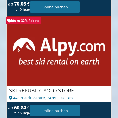
70,06 €
ab
Online buchen
für 6 Tage
bis zu 32% Rabatt
SKI REPUBLIC YOLO STORE
448 rue du centre,
74260 Les Gets
60,84 €
ab
Online buchen
für 6 Tage