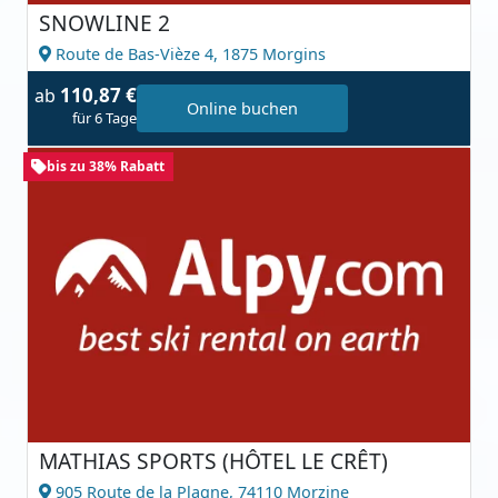
SNOWLINE 2
Route de Bas-Vièze 4,
1875 Morgins
110,87 €
ab
Online buchen
für 6 Tage
bis zu 38% Rabatt
MATHIAS SPORTS (HÔTEL LE CRÊT)
905 Route de la Plagne,
74110 Morzine