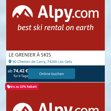
LE GRENIER À SKIS
90 Chemin de Carry,
74260 Les Gets
74,42 €
ab
Online buchen
für 6 Tage
bis zu 32% Rabatt