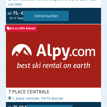
Les Gets
75,- €
ab
Online buchen
für 6 Tage
bis zu 40% Rabatt
7 PLACE CENTRALE
7, place Centrale,
74110 Avoriaz