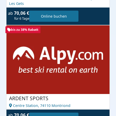
Les Gets
70,06 €
ab
Online buchen
für 6 Tage
bis zu 38% Rabatt
ARDENT SPORTS
Centre Station,
74110 Montriond
70,06 €
ab