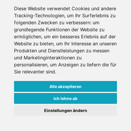
Diese Website verwendet Cookies und andere
Erster Miettag
Tracking-Technologien, um Ihr Surferlebnis zu
folgenden Zwecken zu verbessern:
um
grundlegende Funktionen der Website zu
Letzter Miettag
ermöglichen
,
um ein besseres Erlebnis auf der
Website zu bieten
,
um Ihr Interesse an unseren
Erwachsene
Produkten und Dienstleistungen zu messen
1
und Marketinginteraktionen zu
über 18 Jahre bei Mietantritt
personalisieren
,
um Anzeigen zu liefern die für
Kinder
0
Sie relevanter sind
.
unter 18 Jahre bei Mietantritt
Alle akzeptieren
Ich lehne ab
Einstellungen ändern
Anzeige