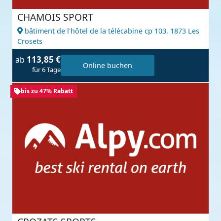
CHAMOIS SPORT
bâtiment de l'hôtel de la télécabine cp 103,
1873 Les
Crosets
113,85 €
ab
Online buchen
für 6 Tage
bis zu 47% Rabatt