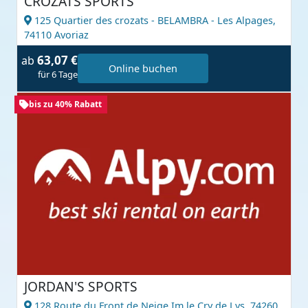
CROZATS SPORTS
125 Quartier des crozats - BELAMBRA - Les Alpages,
74110 Avoriaz
63,07 €
ab
Online buchen
für 6 Tage
bis zu 40% Rabatt
JORDAN'S SPORTS
128 Route du Front de Neige Im le Cry de Lys,
74260