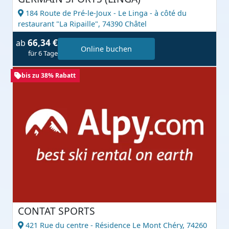
184 Route de Pré-le-Joux - Le Linga - à côté du
restaurant "La Ripaille",
74390 Châtel
66,34 €
ab
Online buchen
für 6 Tage
bis zu 38% Rabatt
CONTAT SPORTS
421 Rue du centre - Résidence Le Mont Chéry,
74260