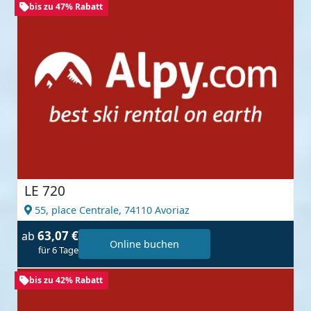
bis zu 47% Rabatt
LE 720
55, place Centrale,
74110 Avoriaz
63,07 €
ab
Online buchen
für 6 Tage
bis zu 42% Rabatt