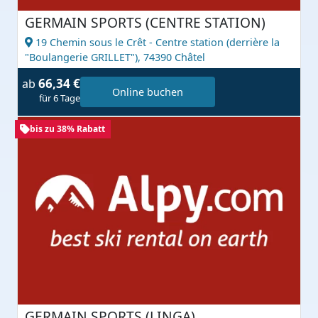
GERMAIN SPORTS (CENTRE STATION)
19 Chemin sous le Crêt - Centre station (derrière la
"Boulangerie GRILLET"),
74390 Châtel
66,34 €
ab
Online buchen
für 6 Tage
bis zu 38% Rabatt
GERMAIN SPORTS (LINGA)