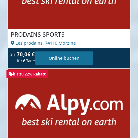
PRODAINS SPORTS
Les prodains,
74110 Morzine
70,06 €
ab
Online buchen
für 6 Tage
bis zu 22% Rabatt