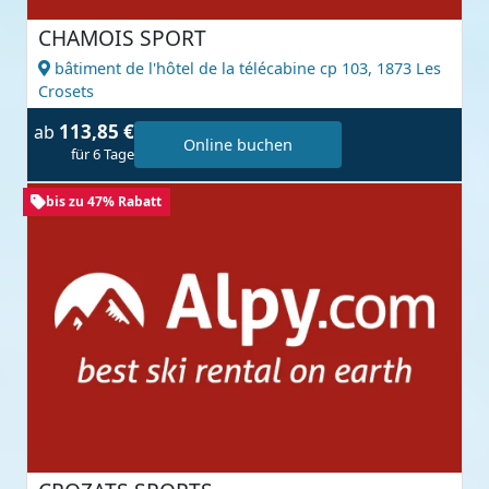
CHAMOIS SPORT
bâtiment de l'hôtel de la télécabine cp 103,
1873 Les
Crosets
113,85 €
ab
Online buchen
für 6 Tage
bis zu 47% Rabatt