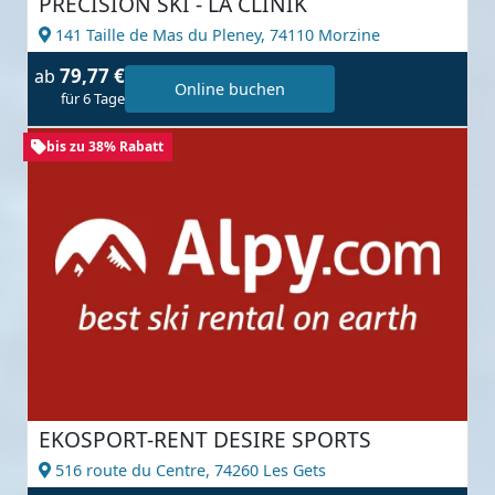
PRECISION SKI - LA CLINIK
141 Taille de Mas du Pleney,
74110 Morzine
79,77 €
ab
Online buchen
für 6 Tage
bis zu 38% Rabatt
EKOSPORT-RENT DESIRE SPORTS
516 route du Centre,
74260 Les Gets