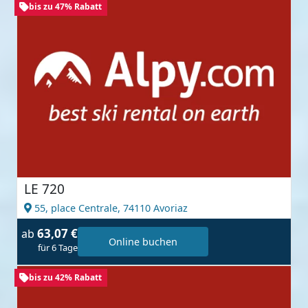
bis zu 47% Rabatt
LE 720
55, place Centrale,
74110 Avoriaz
63,07 €
ab
Online buchen
für 6 Tage
bis zu 42% Rabatt