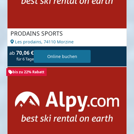
PRODAINS SPORTS
Les prodains,
74110 Morzine
70,06 €
ab
Online buchen
für 6 Tage
bis zu 22% Rabatt