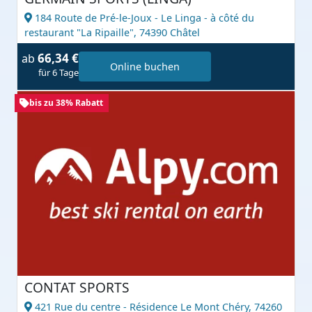
184 Route de Pré-le-Joux - Le Linga - à côté du
restaurant "La Ripaille",
74390 Châtel
66,34 €
ab
Online buchen
für 6 Tage
bis zu 38% Rabatt
CONTAT SPORTS
421 Rue du centre - Résidence Le Mont Chéry,
74260