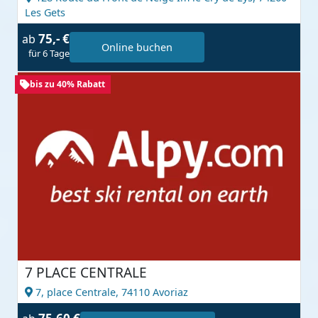
Les Gets
75,- €
ab
Online buchen
für 6 Tage
bis zu 40% Rabatt
7 PLACE CENTRALE
7, place Centrale,
74110 Avoriaz