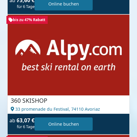
75,60 €
ab
Online buchen
für 6 Tage
bis zu 47% Rabatt
360 SKISHOP
33 promenade du Festival,
74110 Avoriaz
63,07 €
ab
Online buchen
für 6 Tage