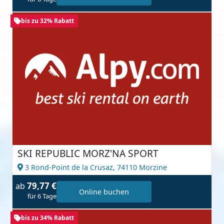
bis zu 32% Rabatt
SKI REPUBLIC MORZ'NA SPORT
3 Rond-Point de la Crusaz,
74110 Morzine
79,77 €
ab
Online buchen
für 6 Tage
bis zu 34% Rabatt