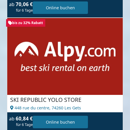
70,06 €
ab
Online buchen
für 6 Tage
bis zu 32% Rabatt
SKI REPUBLIC YOLO STORE
448 rue du centre,
74260 Les Gets
60,84 €
ab
Online buchen
für 6 Tage