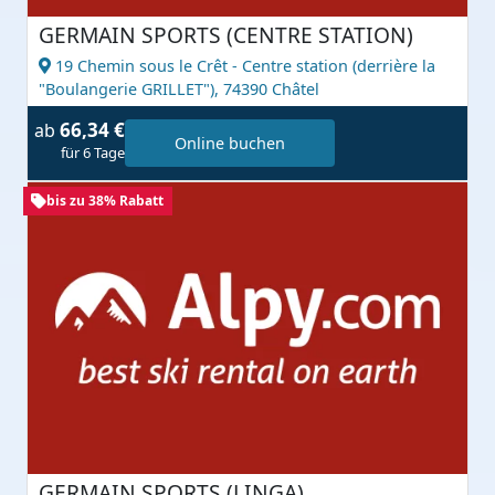
GERMAIN SPORTS (CENTRE STATION)
19 Chemin sous le Crêt - Centre station (derrière la
"Boulangerie GRILLET"),
74390 Châtel
66,34 €
ab
Online buchen
für 6 Tage
bis zu 38% Rabatt
GERMAIN SPORTS (LINGA)