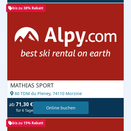
bis zu 38% Rabatt
MATHIAS SPORT
60 TDM du Pleney,
74110 Morzine
71,30 €
ab
Online buchen
für 6 Tage
bis zu 15% Rabatt