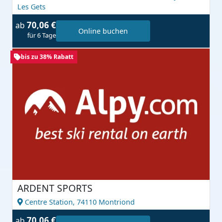
Les Gets
70,06 €
ab
Online buchen
für 6 Tage
bis zu 38% Rabatt
ARDENT SPORTS
Centre Station,
74110 Montriond
70,06 €
ab