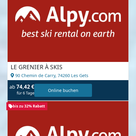
LE GRENIER À SKIS
90 Chemin de Carry,
74260 Les Gets
74,42 €
ab
Online buchen
für 6 Tage
bis zu 32% Rabatt