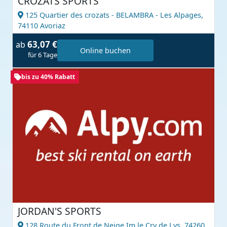
CROZATS SPORTS
125 Quartier des crozats - BELAMBRA - Les Alpages,
74110 Avoriaz
63,07 €
ab
Online buchen
für 6 Tage
bis zu 40% Rabatt
JORDAN'S SPORTS
128 Route du Front de Neige Im le Cry de Lys,
74260