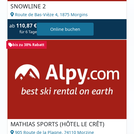
SNOWLINE 2
Route de Bas-Vièze 4,
1875 Morgins
110,87 €
ab
Online buchen
für 6 Tage
bis zu 38% Rabatt
MATHIAS SPORTS (HÔTEL LE CRÊT)
905 Route de la Plagne,
74110 Morzine