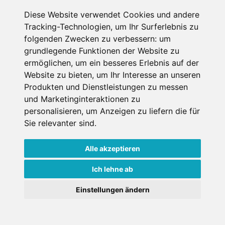
Diese Website verwendet Cookies und andere
Erster Miettag
Tracking-Technologien, um Ihr Surferlebnis zu
folgenden Zwecken zu verbessern:
um
grundlegende Funktionen der Website zu
Letzter Miettag
ermöglichen
,
um ein besseres Erlebnis auf der
Website zu bieten
,
um Ihr Interesse an unseren
Erwachsene
Produkten und Dienstleistungen zu messen
1
und Marketinginteraktionen zu
über 18 Jahre bei Mietantritt
personalisieren
,
um Anzeigen zu liefern die für
Kinder
0
Sie relevanter sind
.
unter 18 Jahre bei Mietantritt
Alle akzeptieren
Ich lehne ab
Einstellungen ändern
Weitere Shops in Les