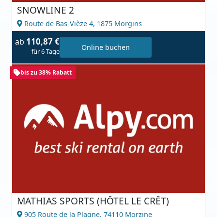
SNOWLINE 2
Route de Bas-Vièze 4,
1875 Morgins
110,87 €
ab
Online buchen
für 6 Tage
bis zu 38% Rabatt
MATHIAS SPORTS (HÔTEL LE CRÊT)
905 Route de la Plagne,
74110 Morzine