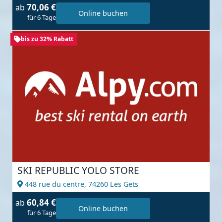
70,06 €
ab
Online buchen
für 6 Tage
bis zu 32% Rabatt
SKI REPUBLIC YOLO STORE
448 rue du centre,
74260 Les Gets
60,84 €
ab
Online buchen
für 6 Tage