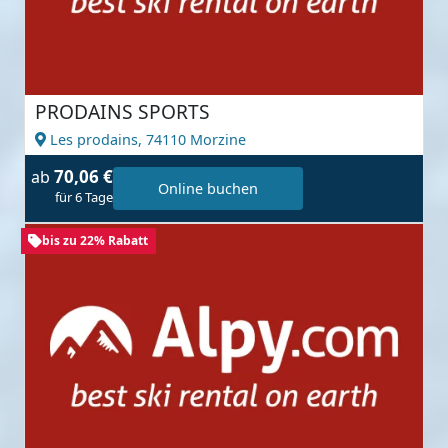
PRODAINS SPORTS
Les prodains,
74110 Morzine
70,06 €
ab
Online buchen
für 6 Tage
bis zu 22% Rabatt