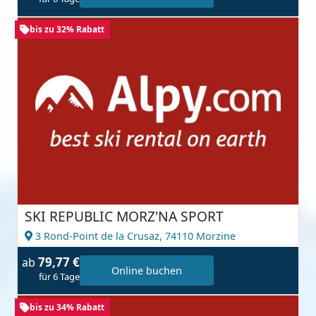
bis zu 32% Rabatt
SKI REPUBLIC MORZ'NA SPORT
3 Rond-Point de la Crusaz,
74110 Morzine
79,77 €
ab
Online buchen
für 6 Tage
bis zu 34% Rabatt