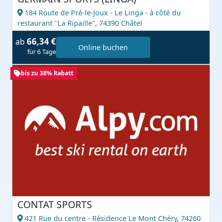
184 Route de Pré-le-Joux - Le Linga - à côté du
restaurant "La Ripaille",
74390 Châtel
66,34 €
ab
Online buchen
für 6 Tage
bis zu 38% Rabatt
CONTAT SPORTS
421 Rue du centre - Résidence Le Mont Chéry,
74260