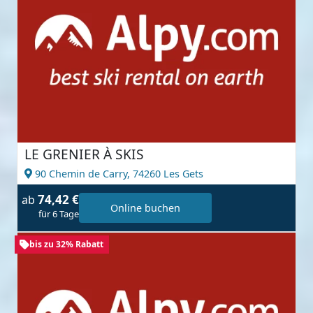
LE GRENIER À SKIS
90 Chemin de Carry,
74260 Les Gets
74,42 €
ab
Online buchen
für 6 Tage
bis zu 32% Rabatt