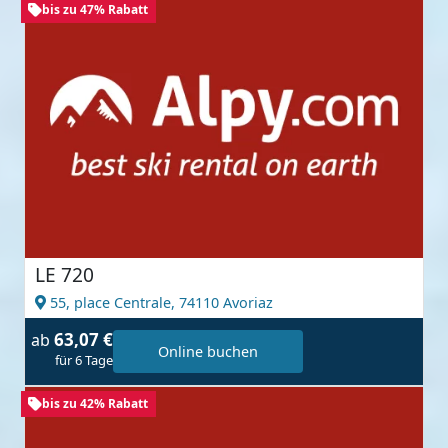
bis zu 47% Rabatt
LE 720
55, place Centrale,
74110 Avoriaz
63,07 €
ab
Online buchen
für 6 Tage
bis zu 42% Rabatt