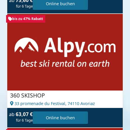
75,60 €
ab
Online buchen
für 6 Tage
bis zu 47% Rabatt
360 SKISHOP
33 promenade du Festival,
74110 Avoriaz
63,07 €
ab
Online buchen
für 6 Tage