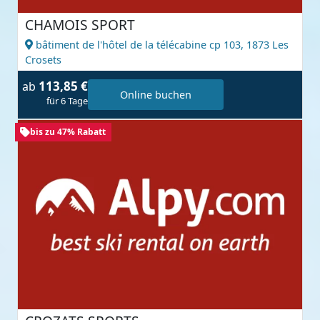
CHAMOIS SPORT
bâtiment de l'hôtel de la télécabine cp 103,
1873 Les
Crosets
113,85 €
ab
Online buchen
für 6 Tage
bis zu 47% Rabatt