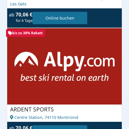
Les Gets
70,06 €
ab
Online buchen
für 6 Tage
bis zu 38% Rabatt
ARDENT SPORTS
Centre Station,
74110 Montriond
70,06 €
ab