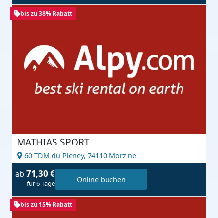
bis zu 38% Rabatt
MATHIAS SPORT
60 TDM du Pleney,
74110 Morzine
71,30 €
ab
Online buchen
für 6 Tage
bis zu 15% Rabatt