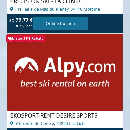
PRECISION SKI - LA CLINIK
141 Taille de Mas du Pleney,
74110 Morzine
79,77 €
ab
Online buchen
für 6 Tage
bis zu 38% Rabatt
EKOSPORT-RENT DESIRE SPORTS
516 route du Centre,
74260 Les Gets