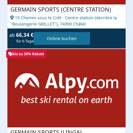
GERMAIN SPORTS (CENTRE STATION)
19 Chemin sous le Crêt - Centre station (derrière la
"Boulangerie GRILLET"),
74390 Châtel
66,34 €
ab
Online buchen
für 6 Tage
bis zu 38% Rabatt
GERMAIN SPORTS (LINGA)