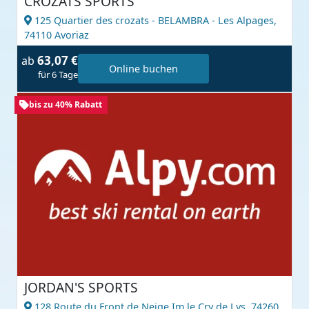
CROZATS SPORTS
125 Quartier des crozats - BELAMBRA - Les Alpages,
74110 Avoriaz
63,07 €
ab
Online buchen
für 6 Tage
bis zu 40% Rabatt
JORDAN'S SPORTS
128 Route du Front de Neige Im le Cry de Lys,
74260