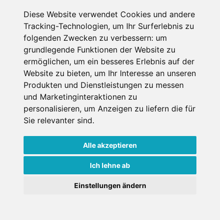
Diese Website verwendet Cookies und andere
Erster Miettag
Tracking-Technologien, um Ihr Surferlebnis zu
folgenden Zwecken zu verbessern:
um
grundlegende Funktionen der Website zu
Letzter Miettag
ermöglichen
,
um ein besseres Erlebnis auf der
Website zu bieten
,
um Ihr Interesse an unseren
Erwachsene
Produkten und Dienstleistungen zu messen
1
und Marketinginteraktionen zu
über 18 Jahre bei Mietantritt
personalisieren
,
um Anzeigen zu liefern die für
Kinder
0
Sie relevanter sind
.
unter 18 Jahre bei Mietantritt
Alle akzeptieren
Ich lehne ab
Einstellungen ändern
Weitere Shops in