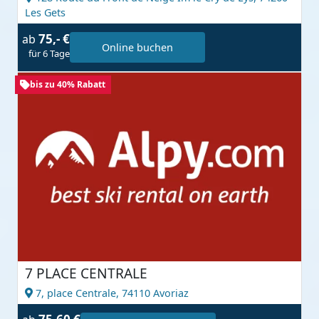
Les Gets
75,- €
ab
Online buchen
für 6 Tage
bis zu 40% Rabatt
7 PLACE CENTRALE
7, place Centrale,
74110 Avoriaz