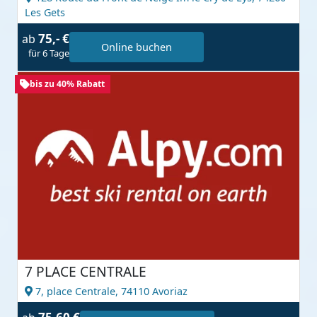
Les Gets
75,- €
ab
Online buchen
für 6 Tage
bis zu 40% Rabatt
7 PLACE CENTRALE
7, place Centrale,
74110 Avoriaz