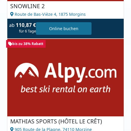
SNOWLINE 2
Route de Bas-Vièze 4,
1875 Morgins
110,87 €
ab
Online buchen
für 6 Tage
bis zu 38% Rabatt
MATHIAS SPORTS (HÔTEL LE CRÊT)
905 Route de la Plagne,
74110 Morzine