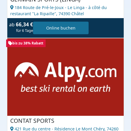
184 Route de Pré-le-Joux - Le Linga - à côté du
restaurant "La Ripaille",
74390 Châtel
66,34 €
ab
Online buchen
für 6 Tage
bis zu 38% Rabatt
CONTAT SPORTS
421 Rue du centre - Résidence Le Mont Chéry,
74260