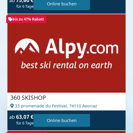
75,60 €
ab
Online buchen
für 6 Tage
bis zu 47% Rabatt
360 SKISHOP
33 promenade du Festival,
74110 Avoriaz
63,07 €
ab
Online buchen
für 6 Tage