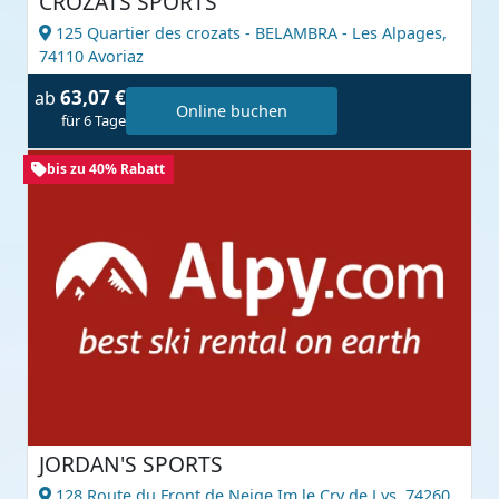
CROZATS SPORTS
125 Quartier des crozats - BELAMBRA - Les Alpages,
74110 Avoriaz
63,07 €
ab
Online buchen
für 6 Tage
bis zu 40% Rabatt
JORDAN'S SPORTS
128 Route du Front de Neige Im le Cry de Lys,
74260