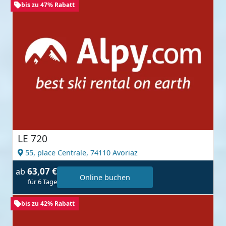
bis zu 47% Rabatt
LE 720
55, place Centrale,
74110 Avoriaz
63,07 €
ab
Online buchen
für 6 Tage
bis zu 42% Rabatt