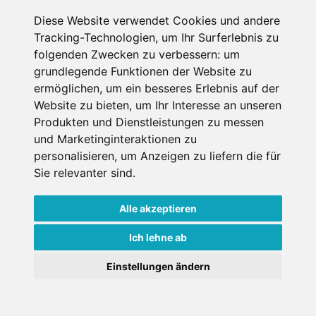
Diese Website verwendet Cookies und andere
Erster Miettag
Tracking-Technologien, um Ihr Surferlebnis zu
folgenden Zwecken zu verbessern:
um
grundlegende Funktionen der Website zu
Letzter Miettag
ermöglichen
,
um ein besseres Erlebnis auf der
Website zu bieten
,
um Ihr Interesse an unseren
Erwachsene
Produkten und Dienstleistungen zu messen
1
und Marketinginteraktionen zu
über 18 Jahre bei Mietantritt
personalisieren
,
um Anzeigen zu liefern die für
Kinder
0
Sie relevanter sind
.
unter 18 Jahre bei Mietantritt
Alle akzeptieren
Ich lehne ab
Einstellungen ändern
Weitere Shops in