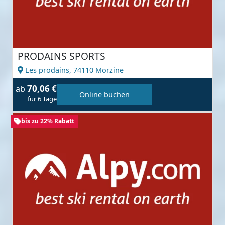
PRODAINS SPORTS
Les prodains,
74110 Morzine
70,06 €
ab
Online buchen
für 6 Tage
bis zu 22% Rabatt