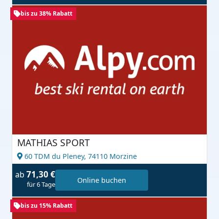
bis zu 38% Rabatt
MATHIAS SPORT
60 TDM du Pleney,
74110 Morzine
71,30 €
ab
Online buchen
für 6 Tage
bis zu 15% Rabatt