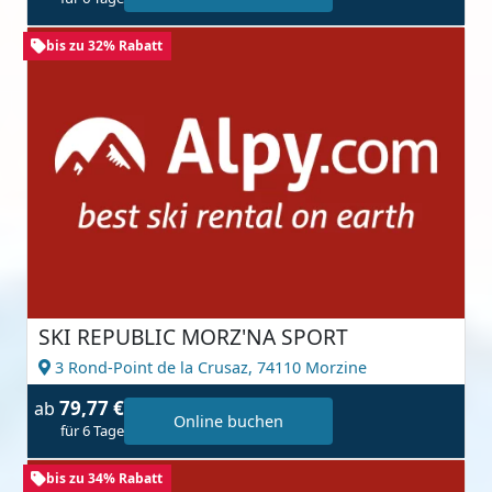
bis zu 32% Rabatt
SKI REPUBLIC MORZ'NA SPORT
3 Rond-Point de la Crusaz,
74110 Morzine
79,77 €
ab
Online buchen
für 6 Tage
bis zu 34% Rabatt