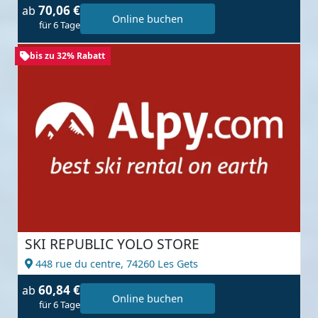
70,06 €
ab
Online buchen
für 6 Tage
bis zu 32% Rabatt
SKI REPUBLIC YOLO STORE
448 rue du centre,
74260 Les Gets
60,84 €
ab
Online buchen
für 6 Tage