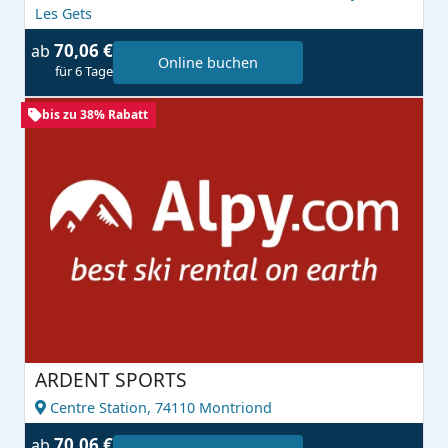
Les Gets
70,06 €
ab
Online buchen
für 6 Tage
bis zu 38% Rabatt
ARDENT SPORTS
Centre Station,
74110 Montriond
70,06 €
ab