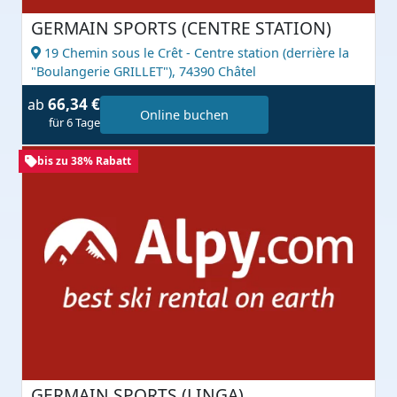
GERMAIN SPORTS (CENTRE STATION)
19 Chemin sous le Crêt - Centre station (derrière la
"Boulangerie GRILLET"),
74390 Châtel
66,34 €
ab
Online buchen
für 6 Tage
bis zu 38% Rabatt
GERMAIN SPORTS (LINGA)