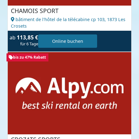
CHAMOIS SPORT
bâtiment de l'hôtel de la télécabine cp 103,
1873 Les
Crosets
113,85 €
ab
Online buchen
für 6 Tage
bis zu 47% Rabatt