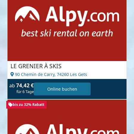
LE GRENIER À SKIS
90 Chemin de Carry,
74260 Les Gets
74,42 €
ab
Online buchen
für 6 Tage
bis zu 32% Rabatt