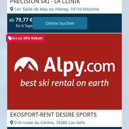
PRECISION SKI - LA CLINIK
141 Taille de Mas du Pleney,
74110 Morzine
79,77 €
ab
Online buchen
für 6 Tage
bis zu 38% Rabatt
EKOSPORT-RENT DESIRE SPORTS
516 route du Centre,
74260 Les Gets