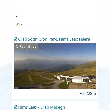
-
-
-
Crap Sogn Gion Park, Flims Laax Falera
© Roundshot
2.228m
Flims Laax - Crap Masegn