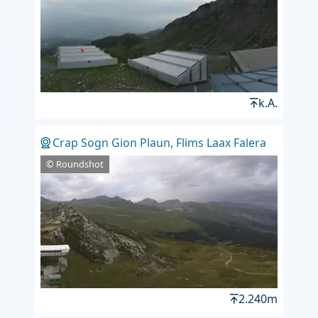
k.A.
Crap Sogn Gion Plaun, Flims Laax Falera
© Roundshot
2.240m