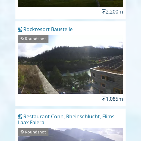
2.200m
Rockresort Baustelle
© Roundshot
1.085m
Restaurant Conn, Rheinschlucht, Flims
Laax Falera
© Roundshot