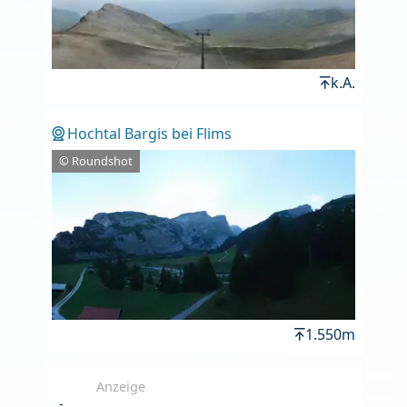
k.A.
Hochtal Bargis bei Flims
© Roundshot
1.550m
Anzeige
-