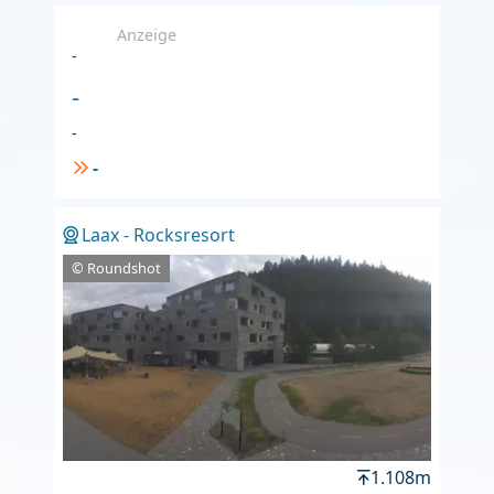
Anzeige
-
-
-
-
Laax - Rocksresort
© Roundshot
1.108m