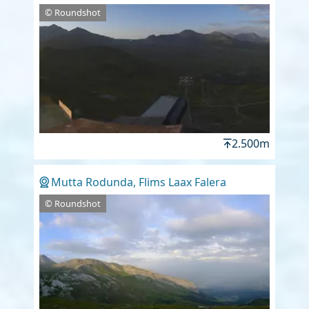
© Roundshot
2.500m
Mutta Rodunda, Flims Laax Falera
© Roundshot