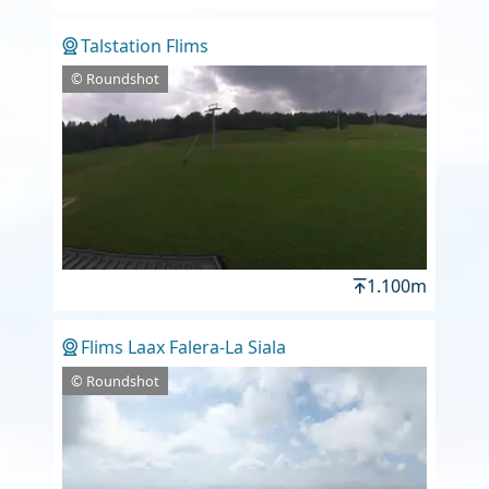
Talstation Flims
© Roundshot
1.100m
Flims Laax Falera-La Siala
© Roundshot