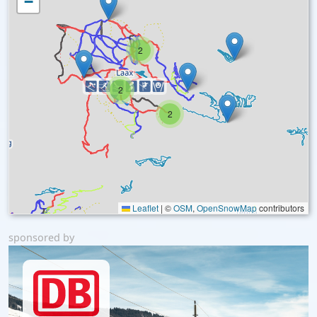
−
2
2
2
Leaflet
|
©
OSM
,
OpenSnowMap
contributors
sponsored by