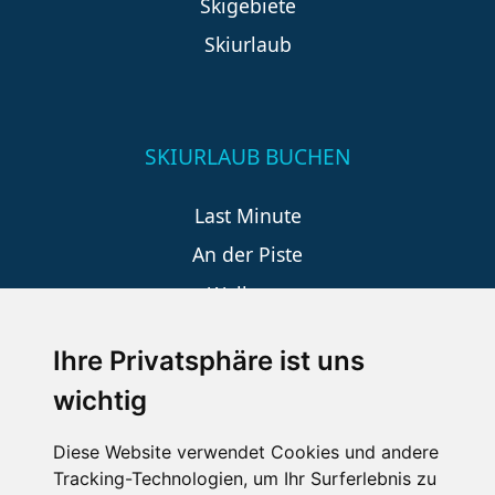
Skigebiete
Skiurlaub
SKIURLAUB BUCHEN
Last Minute
An der Piste
Wellness
Ihre Privatsphäre ist uns
SCHNEEHÖHEN SKI APP
wichtig
Die Schneehoehen Ski APP für iOS und Android - Ein
Diese Website verwendet Cookies und andere
Muss für alle Wintersportler und Schneefreaks!
Tracking-Technologien, um Ihr Surferlebnis zu