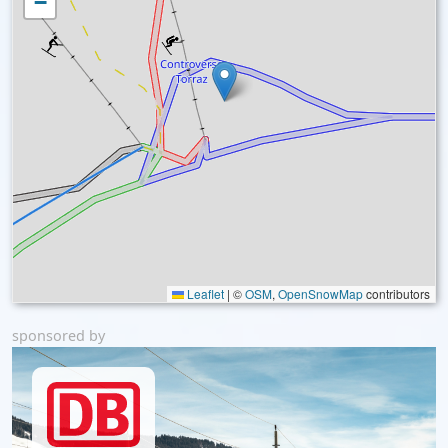
−
Leaflet
|
©
OSM
,
OpenSnowMap
contributors
sponsored by