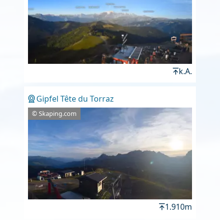
k.A.
Gipfel Tête du Torraz
© Skaping.com
1.910m