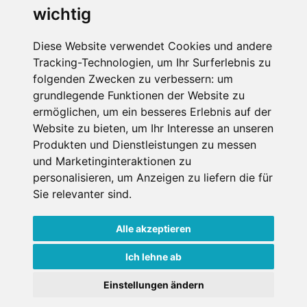
SCHNEEHÖHEN SKI APP
wichtig
Die Schneehoehen Ski APP für iOS und Android - Ein
Diese Website verwendet Cookies und andere
Muss für alle Wintersportler und Schneefreaks!
Tracking-Technologien, um Ihr Surferlebnis zu
folgenden Zwecken zu verbessern:
um
grundlegende Funktionen der Website zu
ermöglichen
,
um ein besseres Erlebnis auf der
Website zu bieten
,
um Ihr Interesse an unseren
Produkten und Dienstleistungen zu messen
und Marketinginteraktionen zu
personalisieren
,
um Anzeigen zu liefern die für
Sie relevanter sind
.
Impressum
Datenschutz
Nutzungsbedingungen
Kontakt
Partner
Alle akzeptieren
Portale
FAQ
Newsletter
Mediadaten
Ich lehne ab
Copyright ©
2026 Schneemenschen GmbH
Einstellungen ändern