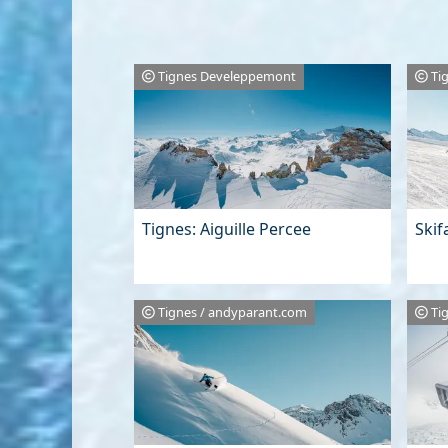
Tignes Develeppemont
Ti
Tignes: Aiguille Percee
Skif
Tignes / andyparant.com
Ti