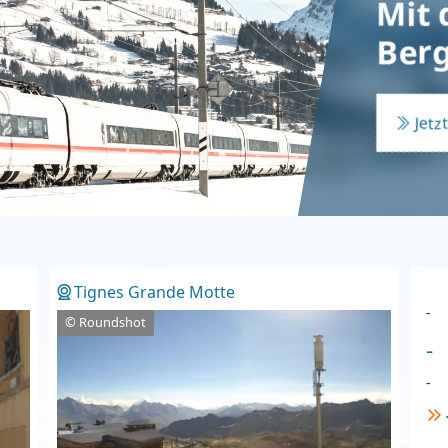
Mit 
Berg
Jetz
Tignes Grande Motte
-
© Roundshot
-
-