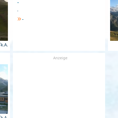
-
-
-
k.A.
Anzeige
k.A.