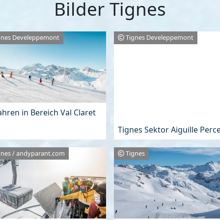
Bilder Tignes
gnes Develeppemont
Tignes Develeppemont
ahren in Bereich Val Claret
Tignes Sektor Aiguille Perc
gnes / andyparant.com
Tignes