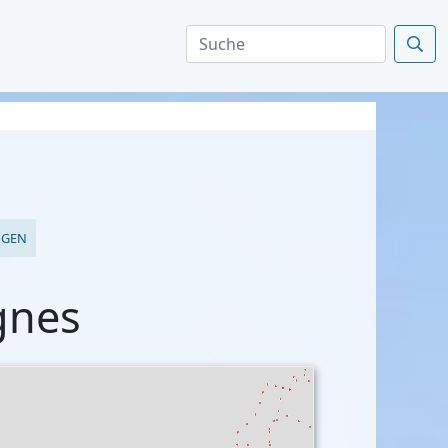
NGEN
gnes