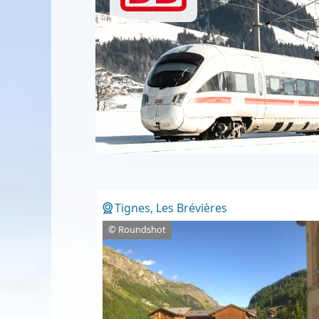
Tignes, Les Brévières
© Roundshot