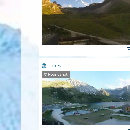
Tignes
© Roundshot