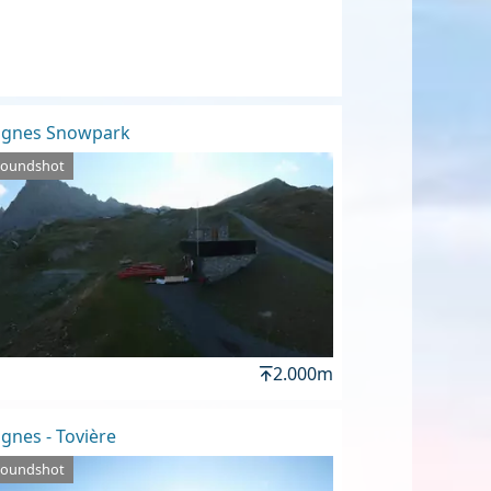
ignes Snowpark
Roundshot
2.000m
ignes - Tovière
Roundshot