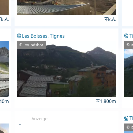
k.A.
k.A.
Les Boisses, Tignes
T
© Roundshot
© 
440m
1.800m
T
Anzeige
-
© 