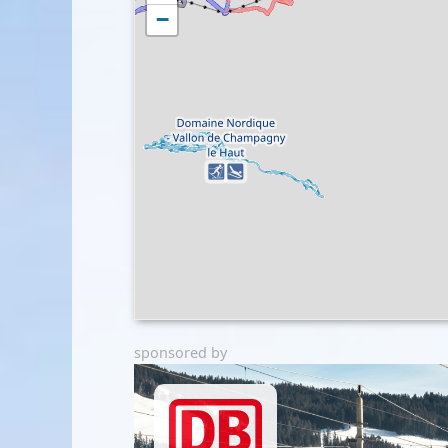
−
sponsored by