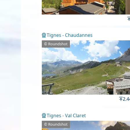
Tignes - Chaudannes
© Roundshot
2.
Tignes - Val Claret
© Roundshot