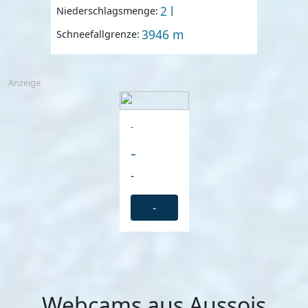
2 l
Niederschlagsmenge:
3946 m
Schneefallgrenze:
Anzeige
-
-
-
-
Webcams aus Aussois