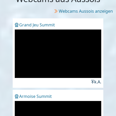
Webcams Aussois anzeigen
Grand Jeu Summit
k.A.
Armoise Summit