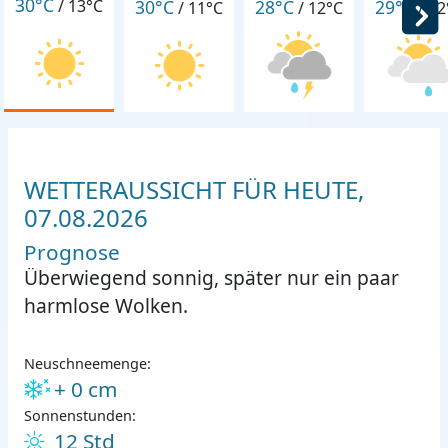
30°C
30°C
28°C
29°C
/
13°C
/
11°C
/
12°C
/
12
WETTERAUSSICHT FÜR HEUTE,
07.08.2026
Prognose
Überwiegend sonnig, später nur ein paar
harmlose Wolken.
Neuschneemenge:
+ 0 cm
Sonnenstunden:
12 Std