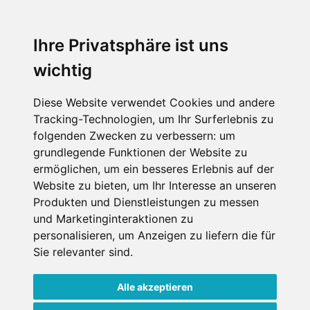
SCHNEEHÖHEN SKI APP
Ihre Privatsphäre ist uns
wichtig
Die Schneehoehen Ski APP für iOS und Android - Ein
Muss für alle Wintersportler und Schneefreaks!
Diese Website verwendet Cookies und andere
Tracking-Technologien, um Ihr Surferlebnis zu
folgenden Zwecken zu verbessern:
um
grundlegende Funktionen der Website zu
ermöglichen
,
um ein besseres Erlebnis auf der
Website zu bieten
,
um Ihr Interesse an unseren
Produkten und Dienstleistungen zu messen
und Marketinginteraktionen zu
Impressum
Datenschutz
personalisieren
,
um Anzeigen zu liefern die für
Nutzungsbedingungen
Kontakt
Partner
Sie relevanter sind
.
Portale
FAQ
Newsletter
Mediadaten
Alle akzeptieren
Copyright ©
2026 Schneemenschen GmbH