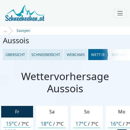
...
Savoyen
Aussois
ÜBERSICHT
SCHNEEBERICHT
WEBCAMS
WETTER
SKIPASSPR
Wettervorhersage
Aussois
Fr
Sa
So
Mo
15°C
18°C
17°C
16°C
/
7°C
/
7°C
/
7°C
/
7