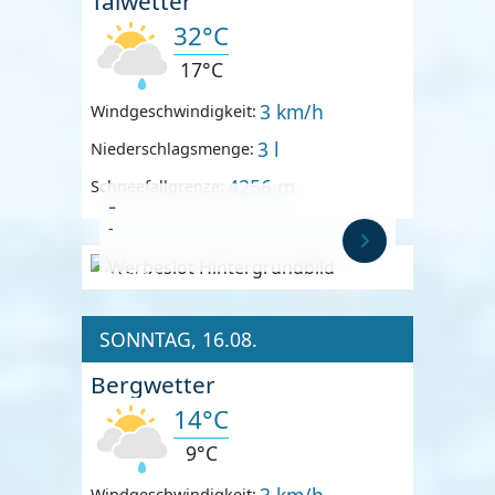
Talwetter
32°C
17°C
3 km/h
Windgeschwindigkeit:
3 l
Niederschlagsmenge:
4256 m
Schneefallgrenze:
-
-
Anzeige
SONNTAG, 16.08.
Bergwetter
14°C
9°C
3 km/h
Windgeschwindigkeit: