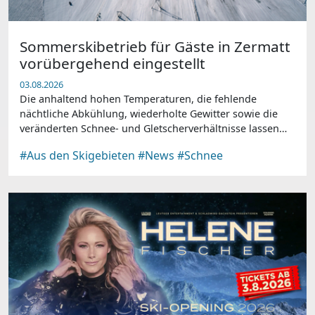
Sommerskibetrieb für Gäste in Zermatt
vorübergehend eingestellt
03.08.2026
Die anhaltend hohen Temperaturen, die fehlende
nächtliche Abkühlung, wiederholte Gewitter sowie die
veränderten Schnee- und Gletscherverhältnisse lassen
einen sicheren und qualitativ hochwertigen Skibetrieb
#Aus den Skigebieten
#News
#Schnee
für Gäste derzeit nicht mehr zu.