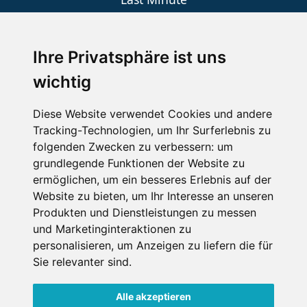
An der Piste
Wellness
Ihre Privatsphäre ist uns
wichtig
SCHNEEHÖHEN SKI APP
Diese Website verwendet Cookies und andere
Tracking-Technologien, um Ihr Surferlebnis zu
Die Schneehoehen Ski APP für iOS und Android - Ein
folgenden Zwecken zu verbessern:
um
Muss für alle Wintersportler und Schneefreaks!
grundlegende Funktionen der Website zu
ermöglichen
,
um ein besseres Erlebnis auf der
Website zu bieten
,
um Ihr Interesse an unseren
Produkten und Dienstleistungen zu messen
und Marketinginteraktionen zu
personalisieren
,
um Anzeigen zu liefern die für
Sie relevanter sind
.
Alle akzeptieren
Impressum
Datenschutz