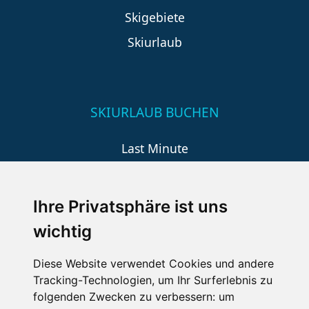
Skigebiete
Skiurlaub
SKIURLAUB BUCHEN
Last Minute
An der Piste
Wellness
Ihre Privatsphäre ist uns
wichtig
SCHNEEHÖHEN SKI APP
Diese Website verwendet Cookies und andere
Tracking-Technologien, um Ihr Surferlebnis zu
Die Schneehoehen Ski APP für iOS und Android - Ein
folgenden Zwecken zu verbessern:
um