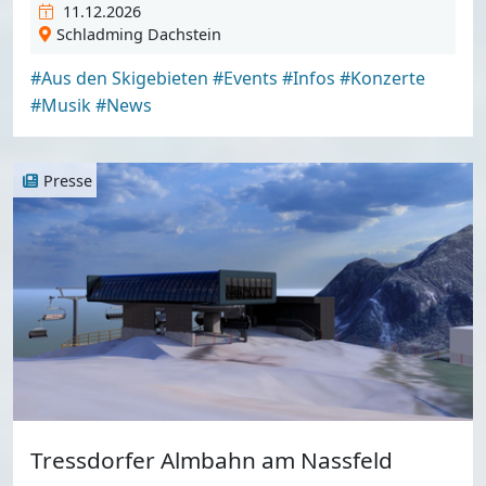
11.12.2026
Schladming Dachstein
#Aus den Skigebieten
#Events
#Infos
#Konzerte
#Musik
#News
Presse
Tressdorfer Almbahn am Nassfeld