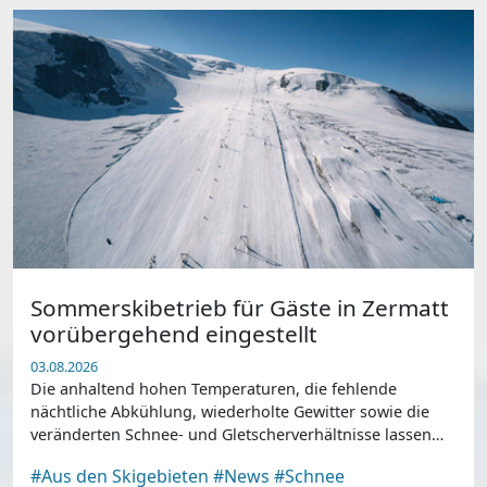
Sommerskibetrieb für Gäste in Zermatt
vorübergehend eingestellt
03.08.2026
Die anhaltend hohen Temperaturen, die fehlende
nächtliche Abkühlung, wiederholte Gewitter sowie die
veränderten Schnee- und Gletscherverhältnisse lassen
einen sicheren und qualitativ hochwertigen Skibetrieb
#Aus den Skigebieten
#News
#Schnee
für Gäste derzeit nicht mehr zu.