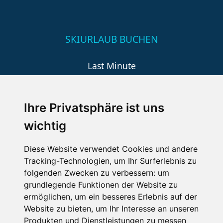
SKIURLAUB BUCHEN
Last Minute
An der Piste
Wellness
Ihre Privatsphäre ist uns
wichtig
SCHNEEHÖHEN SKI APP
Diese Website verwendet Cookies und andere
Tracking-Technologien, um Ihr Surferlebnis zu
Die Schneehoehen Ski APP für iOS und Android - Ein
folgenden Zwecken zu verbessern:
um
Muss für alle Wintersportler und Schneefreaks!
grundlegende Funktionen der Website zu
ermöglichen
,
um ein besseres Erlebnis auf der
Website zu bieten
,
um Ihr Interesse an unseren
Produkten und Dienstleistungen zu messen