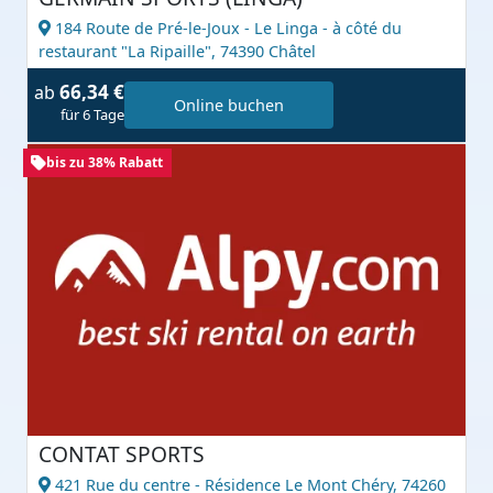
184 Route de Pré-le-Joux - Le Linga - à côté du
restaurant "La Ripaille",
74390 Châtel
66,34 €
ab
Online buchen
für 6 Tage
bis zu 38% Rabatt
CONTAT SPORTS
421 Rue du centre - Résidence Le Mont Chéry,
74260