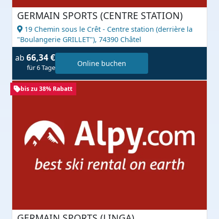
GERMAIN SPORTS (CENTRE STATION)
19 Chemin sous le Crêt - Centre station (derrière la
"Boulangerie GRILLET"),
74390 Châtel
66,34 €
ab
Online buchen
für 6 Tage
bis zu 38% Rabatt
GERMAIN SPORTS (LINGA)