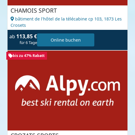
CHAMOIS SPORT
bâtiment de l'hôtel de la télécabine cp 103,
1873 Les
Crosets
113,85 €
ab
Online buchen
für 6 Tage
bis zu 47% Rabatt