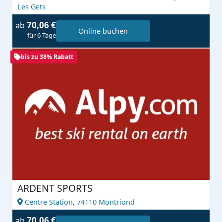
Les Gets
70,06 €
ab
Online buchen
für 6 Tage
bis zu 38% Rabatt
ARDENT SPORTS
Centre Station,
74110 Montriond
70,06 €
ab