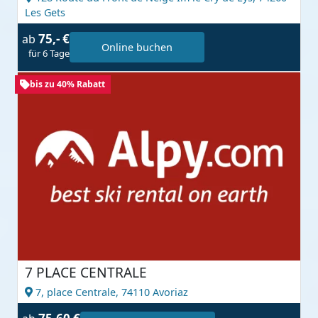
Les Gets
75,- €
ab
Online buchen
für 6 Tage
bis zu 40% Rabatt
7 PLACE CENTRALE
7, place Centrale,
74110 Avoriaz