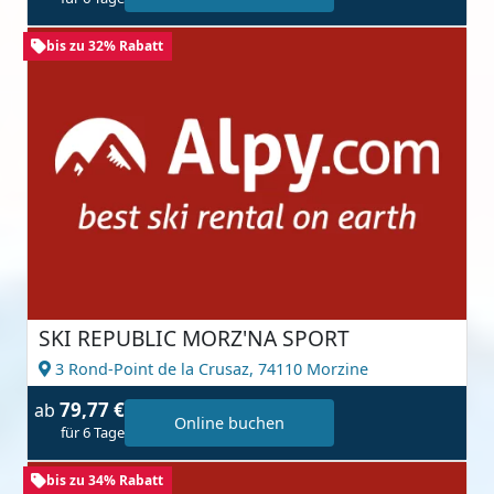
bis zu 32% Rabatt
SKI REPUBLIC MORZ'NA SPORT
3 Rond-Point de la Crusaz,
74110 Morzine
79,77 €
ab
Online buchen
für 6 Tage
bis zu 34% Rabatt