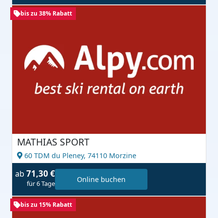
bis zu 38% Rabatt
MATHIAS SPORT
60 TDM du Pleney,
74110 Morzine
71,30 €
ab
Online buchen
für 6 Tage
bis zu 15% Rabatt