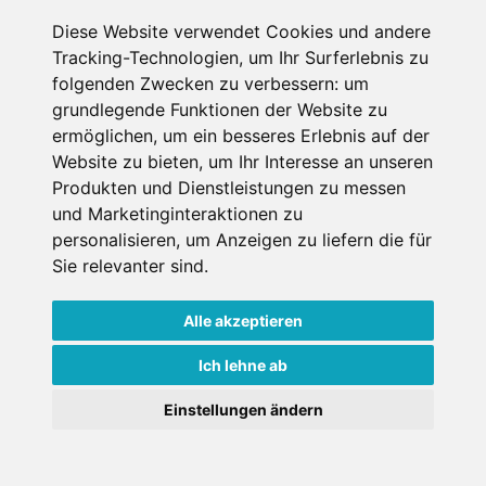
Diese Website verwendet Cookies und andere
Erster Miettag
Tracking-Technologien, um Ihr Surferlebnis zu
folgenden Zwecken zu verbessern:
um
grundlegende Funktionen der Website zu
Letzter Miettag
ermöglichen
,
um ein besseres Erlebnis auf der
Website zu bieten
,
um Ihr Interesse an unseren
Erwachsene
Produkten und Dienstleistungen zu messen
1
und Marketinginteraktionen zu
über 18 Jahre bei Mietantritt
personalisieren
,
um Anzeigen zu liefern die für
Kinder
0
Sie relevanter sind
.
unter 18 Jahre bei Mietantritt
Alle akzeptieren
Ich lehne ab
Einstellungen ändern
Weitere Shops in