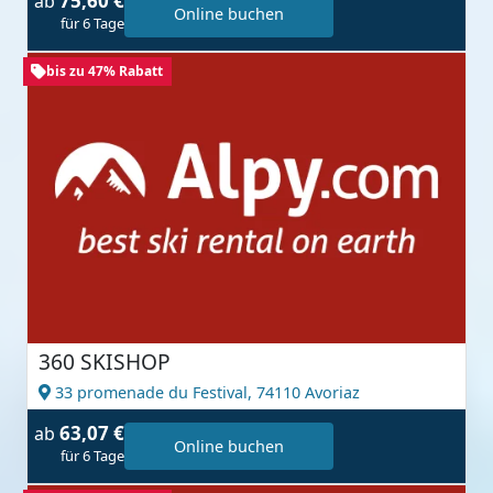
75,60 €
ab
Online buchen
für 6 Tage
bis zu 47% Rabatt
360 SKISHOP
33 promenade du Festival,
74110 Avoriaz
63,07 €
ab
Online buchen
für 6 Tage