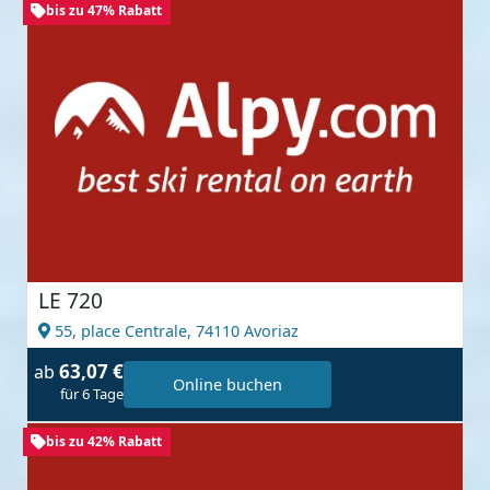
bis zu 47% Rabatt
LE 720
55, place Centrale,
74110 Avoriaz
63,07 €
ab
Online buchen
für 6 Tage
bis zu 42% Rabatt