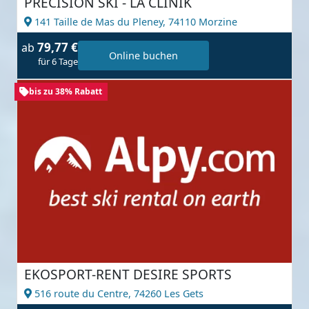
PRECISION SKI - LA CLINIK
141 Taille de Mas du Pleney,
74110 Morzine
79,77 €
ab
Online buchen
für 6 Tage
bis zu 38% Rabatt
EKOSPORT-RENT DESIRE SPORTS
516 route du Centre,
74260 Les Gets