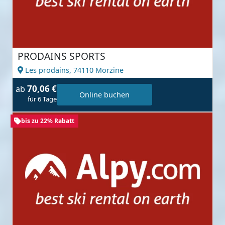
PRODAINS SPORTS
Les prodains,
74110 Morzine
70,06 €
ab
Online buchen
für 6 Tage
bis zu 22% Rabatt