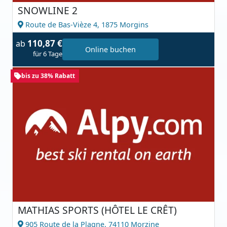
SNOWLINE 2
Route de Bas-Vièze 4,
1875 Morgins
110,87 €
ab
Online buchen
für 6 Tage
bis zu 38% Rabatt
MATHIAS SPORTS (HÔTEL LE CRÊT)
905 Route de la Plagne,
74110 Morzine