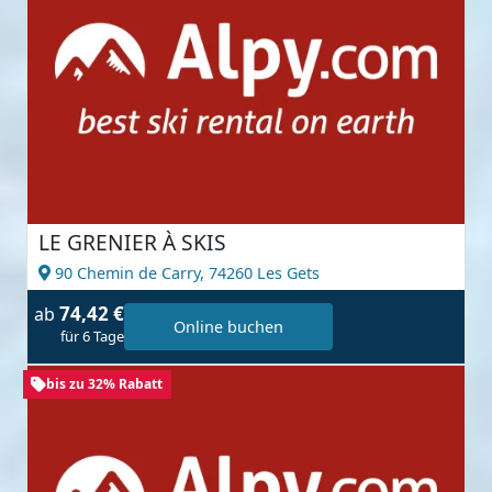
LE GRENIER À SKIS
90 Chemin de Carry,
74260 Les Gets
74,42 €
ab
Online buchen
für 6 Tage
bis zu 32% Rabatt