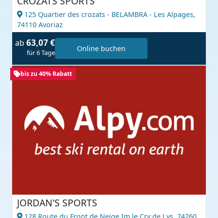
CROZATS SPORTS
125 Quartier des crozats - BELAMBRA - Les Alpages,
74110 Avoriaz
63,07 €
ab
Online buchen
für 6 Tage
bis zu 40% Rabatt
JORDAN'S SPORTS
128 Route du Front de Neige Im le Cry de Lys,
74260