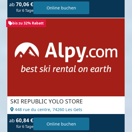
70,06 €
ab
Online buchen
für 6 Tage
bis zu 32% Rabatt
SKI REPUBLIC YOLO STORE
448 rue du centre,
74260 Les Gets
60,84 €
ab
Online buchen
für 6 Tage