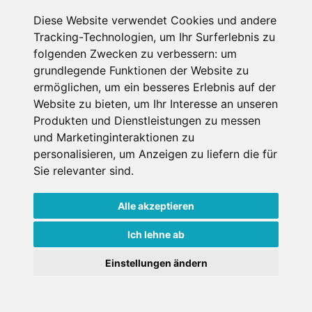
Diese Website verwendet Cookies und andere
Tracking-Technologien, um Ihr Surferlebnis zu
folgenden Zwecken zu verbessern:
um
grundlegende Funktionen der Website zu
ermöglichen
,
um ein besseres Erlebnis auf der
Website zu bieten
,
um Ihr Interesse an unseren
Produkten und Dienstleistungen zu messen
und Marketinginteraktionen zu
personalisieren
,
um Anzeigen zu liefern die für
Pistenplan mit der neuen Sektion Obere Kar © Berbahnen Berwang
Sie relevanter sind
.
Neue 10er-Gondelbahn
Alle akzeptieren
in Berwang
Ich lehne ab
Im Skigebiet
Berwang
ersetzt ab Dezember 2025
Einstellungen ändern
der zweite Teil der 10er-Gondelbahn Obere
Karbahn II den ehemaligen Thanellerkar-
Schlepplift. Die Bergstation wird um rund 140