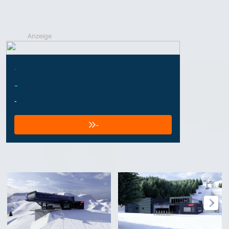
Anzeige
-
-
-
-