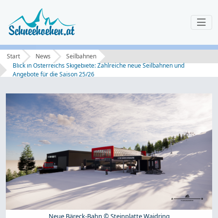
Start
News
Seilbahnen
Blick in Österreichs Skigebiete: Zahlreiche neue Seilbahnen und
Angebote für die Saison 25/26
Neue Bäreck-Bahn © Steinplatte Waidring