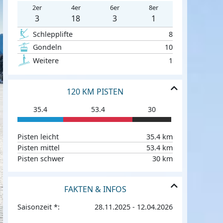
2er
4er
6er
8er
3
18
3
1
Schlepplifte
8
Gondeln
10
Weitere
1
120 KM PISTEN
35.4
53.4
30
Pisten leicht
35.4 km
Pisten mittel
53.4 km
Pisten schwer
30 km
FAKTEN & INFOS
Saisonzeit *:
28.11.2025 - 12.04.2026