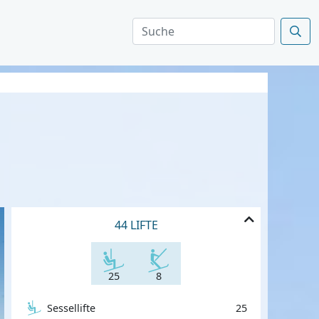
44 LIFTE
25
8
Sessellifte
25