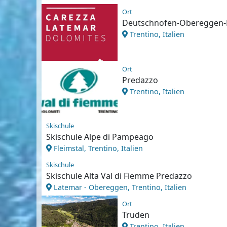
Ort
Deutschnofen-Obereggen
Trentino, Italien
Ort
Predazzo
Trentino, Italien
Skischule
Skischule Alpe di Pampeago
Fleimstal, Trentino, Italien
Skischule
Skischule Alta Val di Fiemme Predazzo
Latemar - Obereggen, Trentino, Italien
Ort
Truden
Trentino, Italien