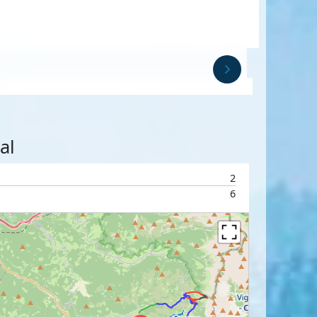
al
2
6