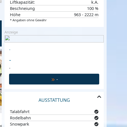
Liftkapazität:
k.A.
Beschneiung
100 %
Höhe
963 - 2222 m
* Angaben ohne Gewähr
Anzeige
-
Green Luxury Hotel Pfösl
€ 112,-
€ 150,-
ab
p.P. p.N
ab
-
Deutschnofen-Obereggen-Eggen, Südtirol, 
-
-
AUSSTATTUNG
Talabfahrt
Rodelbahn
Snowpark
gen-Eggen, Südtirol, Italien