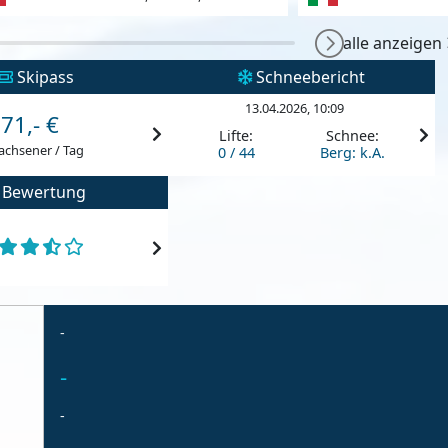
alle anzeigen
Skipass
Schneebericht
13.04.2026, 10:09
71,- €
Lifte:
Schnee:
achsener / Tag
0 / 44
Berg: k.A.
Bewertung
-
-
-