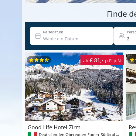
Finde d
Reisedatum
Pers
€ 81,-
ab
p.P. p.N
Good Life Hotel Zirm
Re
Deutschnofen-Obereggen-Eggen, Südtirol, Italien