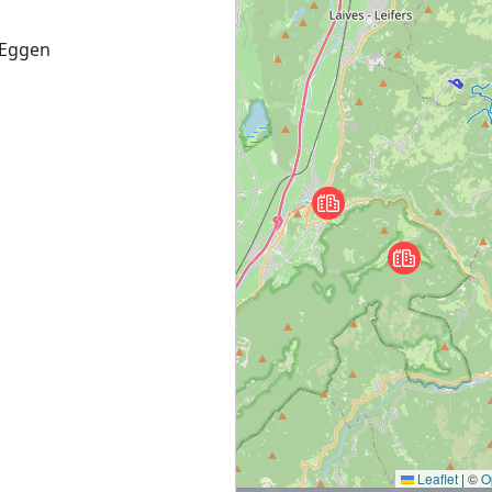
-Eggen
Leaflet
|
©
O