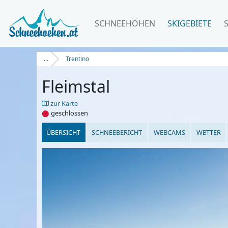
SCHNEEHÖHEN
SKIGEBIETE
...
Trentino
Fleimstal
zur Karte
⬤
geschlossen
ÜBERSICHT
SCHNEEBERICHT
WEBCAMS
WETTER