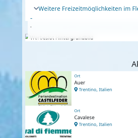
Weitere Freizeitmöglichkeiten im Fle
-
-
Anzeige
A
Ort
Auer
Trentino, Italien
Ort
Cavalese
Trentino, Italien