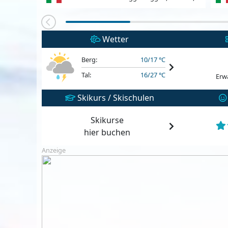
Wetter
Berg:
10/17 °C
Tal:
16/27 °C
Erw
Skikurs / Skischulen
Skikurse
hier buchen
Anzeige