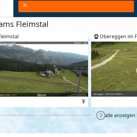
-
ms Fleimstal
leimstal
Obereggen im F
wert
Höhenwert
alle anzeigen