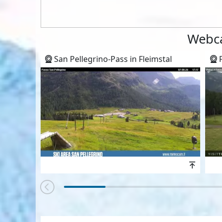
Webca
San Pellegrino-Pass in Fleimstal
F
Höhen