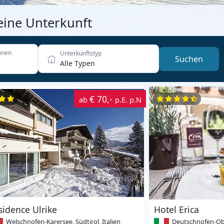
eine Unterkunft
onen
Unterkunftstyp
Suchen
Alle Typen
€ 70,-
ab
p.E. p.N
sidence Ulrike
Hotel Erica
Welschnofen-Karersee, Südtirol, Italien
Deutschnofen-Obereg