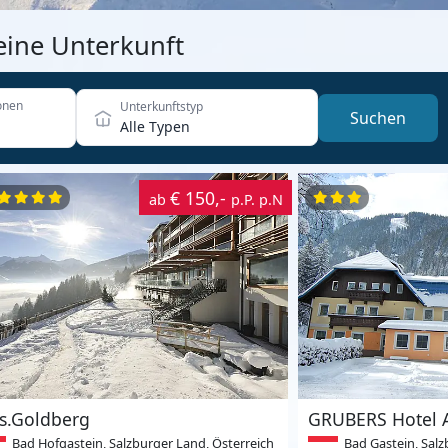
eine Unterkunft
onen
Unterkunftstyp
Suchen
Alle Typen
€ 150,-
ab
p.P. p.N
s.Goldberg
GRUBERS Hotel A
Bad Hofgastein, Salzburger Land, Österreich
Bad Gastein, Salz