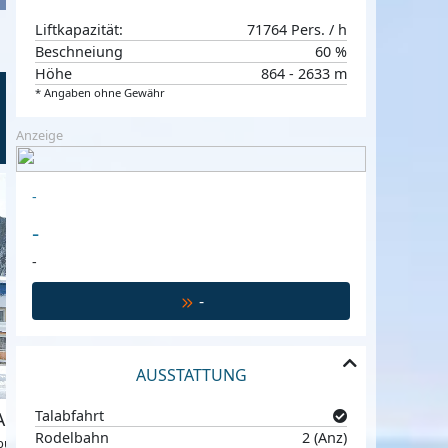
Liftkapazität:
71764 Pers. / h
Beschneiung
60 %
Höhe
864 - 2633 m
* Angaben ohne Gewähr
Anzeige
Tirol, Impuls Hotel
€ 25,-
€ 135,-
-
ab
p.P. p.N
ab
Bad Hofgastein, Salzburger Land, Ös
-
-
-
AUSSTATTUNG
Talabfahrt
partments Gastein
Rodelbahn
2 (Anz)
burger Land, Österreich