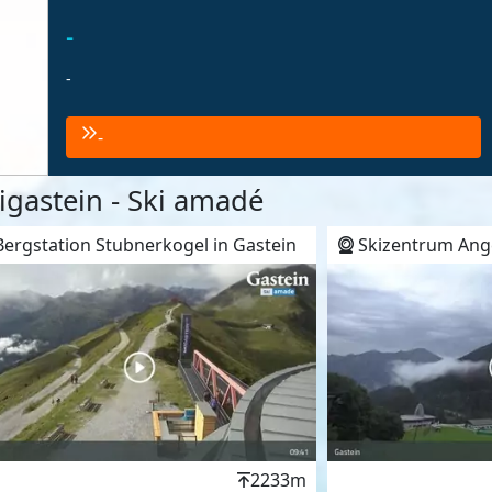
-
-
-
gastein - Ski amadé
ergstation Stubnerkogel in Gastein
Skizentrum Anger
Höhenwert
2233m