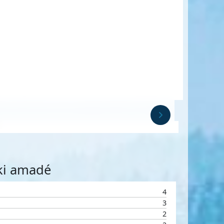
Ski amadé
4
3
2