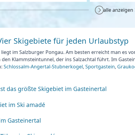
alle anzeigen
Vier Skigebiete für jeden Urlaubstyp
 liegt im Salzburger Pongau
. Am besten erreicht man es v
en Klammsteintunnel, der ins Salzachtal führt. Im Gastein
n
:
Schlossalm-Angertal-Stubnerkogel
,
Sportgastein
,
Grauko
st das größte Skigebiet im Gasteinertal
biet im Ski amadé
im Gasteinertal