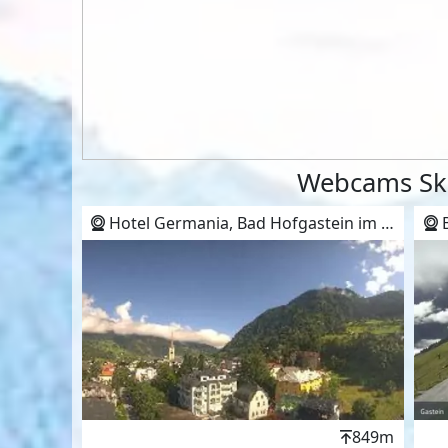
Webcams Ski
Hotel Germania, Bad Hofgastein im Gasteinertal
B
Höhenwert
849m