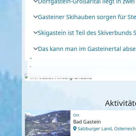
Dorfgastein-Großarltal liegt in zwe
Gasteiner Skihauben sorgen für St
Skigastein ist Teil des Skiverbunds
Das kann man im Gasteinertal abse
-
-
Anzeige
Aktivitä
Ort
Bad Gastein
Salzburger Land, Österreich