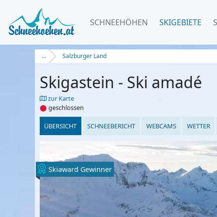
SCHNEEHÖHEN
SKIGEBIETE
...
Salzburger Land
Skigastein - Ski amadé
zur Karte
⬤
geschlossen
ÜBERSICHT
SCHNEEBERICHT
WEBCAMS
WETTER
Skiaward Gewinner