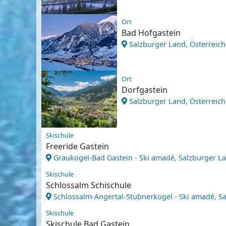
Ort
Bad Hofgastein
Salzburger Land, Österreich
Ort
Dorfgastein
Salzburger Land, Österreich
Skischule
Freeride Gastein
Graukogel-Bad Gastein - Ski amadé, Salzburger La
Skischule
Schlossalm Schischule
Schlossalm-Angertal-Stubnerkogel - Ski amadé, Sa
Skischule
Skischule Bad Gastein