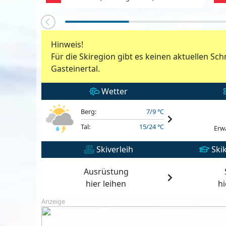
Hinweis!
Für die Skiregion gibt es keinen aktuellen Sch
Gasteinertal.
Wetter
Berg:
7/9 °C
Tal:
15/24 °C
Erw
Skiverleih
Skik
Ausrüstung
hier leihen
h
Anzeige