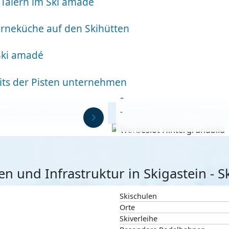
i Tälern im Ski amadé
erneküche auf den Skihütten
 Ski amadé
its der Pisten unternehmen
-
-
Anzeige
ten und Infrastruktur in Skigastein - 
Skischulen
Orte
Skiverleihe