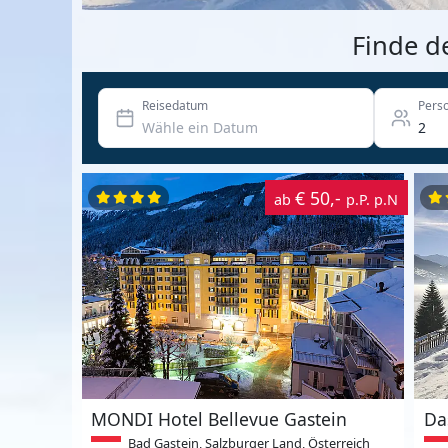
Finde d
Reisedatum
Pers
€ 50,-
ab
p.P. p.N
MONDI Hotel Bellevue Gastein
Da
Bad Gastein, Salzburger Land, Österreich