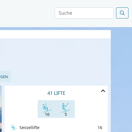
NGEN
41 LIFTE
16
5
Sessellifte
16