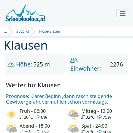
...
Südtirol
Plose-Brixen
Klausen
Höhe:
525 m
2276
Einwohner:
Wetter für Klausen
Prognose: Klarer Beginn ,dann rasch steigende
Gewittergefahr, vermutlich schon vormittags.
Früh - 06:00
Mittag - 12:00
20°C
0%
32°C
75%
Abend - 18:00
Spät - 24:00
25°C
75%
20°C
60%