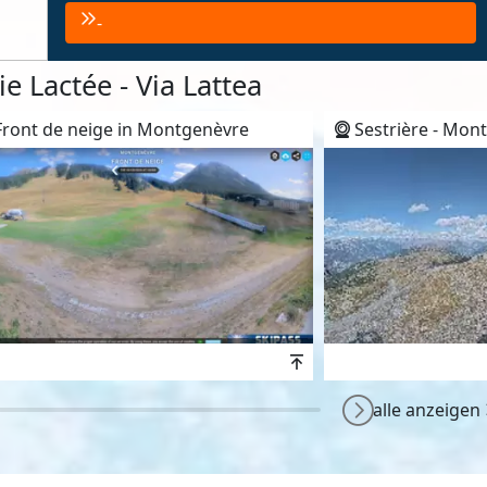
-
 Lactée - Via Lattea
ront de neige in Montgenèvre
Sestrière - Mont
wert
Höhenwert
alle anzeigen