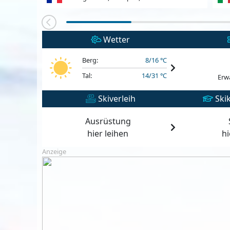
Wetter
Berg:
8/16 °C
Tal:
14/31 °C
Erw
Skiverleih
Skik
Ausrüstung
hier leihen
h
Anzeige