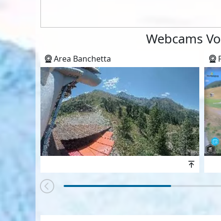
Webcams Voie
Area Banchetta
F
Höhen