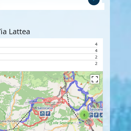
ia Lattea
4
4
2
2
8