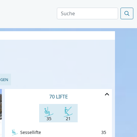
NGEN
70 LIFTE
35
21
Sessellifte
35