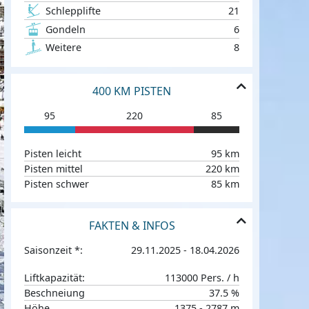
Schlepplifte
21
Gondeln
6
Weitere
8
400 KM PISTEN
95
220
85
Pisten leicht
95 km
Pisten mittel
220 km
Pisten schwer
85 km
FAKTEN & INFOS
Saisonzeit *:
29.11.2025 - 18.04.2026
Liftkapazität:
113000 Pers. / h
Beschneiung
37.5 %
Höhe
1375 - 2787 m