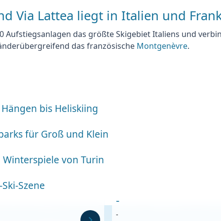
d Via Lattea liegt in Italien und Fran
 70 Aufstiegsanlagen das
größte Skigebiet Italiens
und verbind
 länderübergreifend das französische
Montgenèvre
.
n Hängen bis Heliskiing
parks für Groß und Klein
 Winterspiele von Turin
-Ski-Szene
-
-