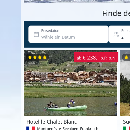
Finde d
Reisedatum
Pers
€ 238,-
ab
p.P. p.N
Hotel le Chalet Blanc
Su
Montgenèvre, Seealpen, Frankreich