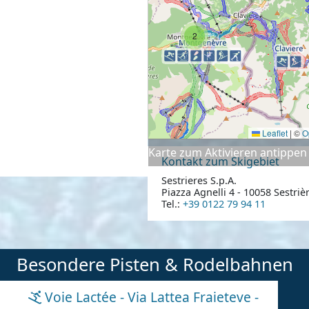
2
Leaflet
|
©
O
Karte zum Aktivieren antippen
Kontakt zum Skigebiet
Sestrieres S.p.A.
Piazza Agnelli 4 - 10058 Sestrièr
Tel.:
+39 0122 79 94 11
Besondere Pisten & Rodelbahnen
Voie Lactée - Via Lattea Fraieteve -