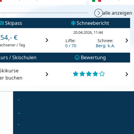
alle anzeigen
Skipass
Schneebericht
20.04.2026, 11:44
54,- €
Lifte:
Schnee:
achsener / Tag
0 / 70
Berg: k.A.
urs / Skischulen
Bewertung
Skikurse
ier buchen
-
-
-