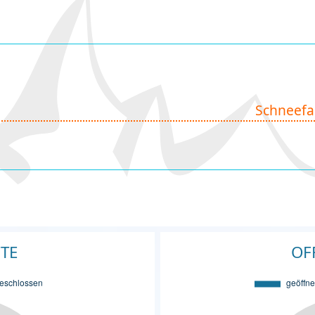
Schneefa
FTE
OF