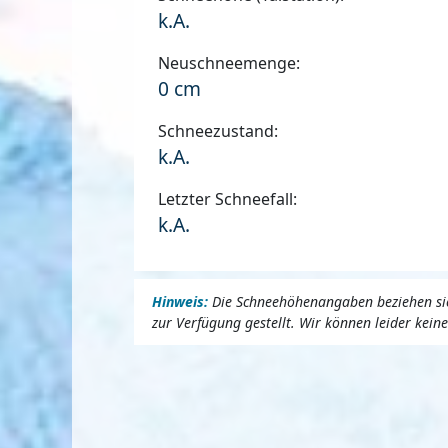
k.A.
Neuschneemenge:
0 cm
Schneezustand:
k.A.
Letzter Schneefall:
k.A.
Hinweis:
Die Schneehöhenangaben beziehen sich
zur Verfügung gestellt. Wir können leider kei