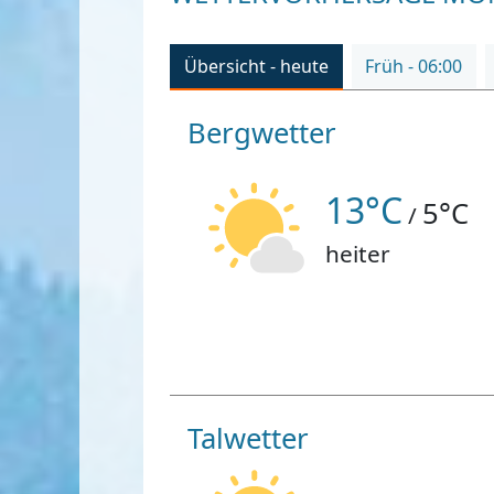
Übersicht - heute
Früh - 06:00
Bergwetter
13°C
5°C
/
heiter
Talwetter