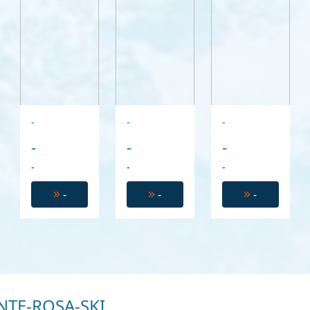
-
-
-
-
-
-
-
-
-
-
-
-
TE-ROSA-SKI