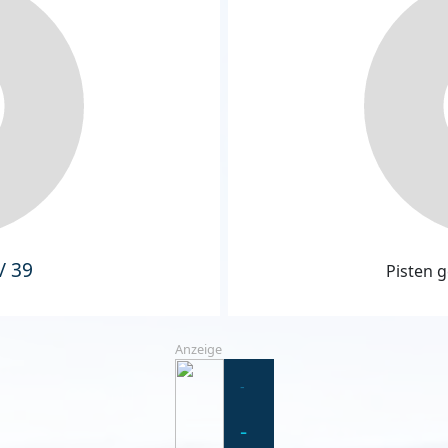
/ 39
Pisten g
Anzeige
-
-