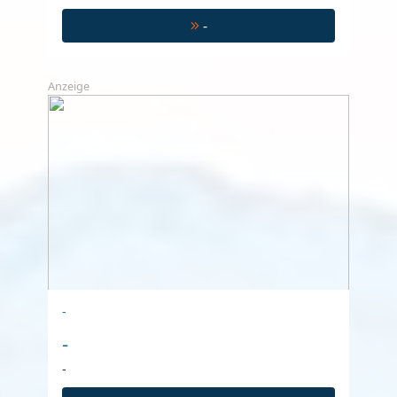
-
Anzeige
-
-
-