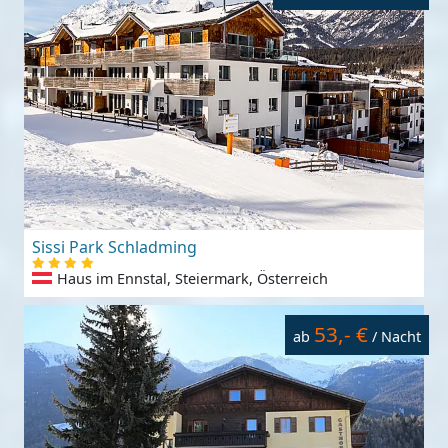
Sissi Park Schladming
Haus im Ennstal, Steiermark, Österreich
53,- €
ab
/ Nacht