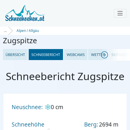
...
Alpen / Allgäu
Zugspitze
ÜBERSICHT
SCHNEEBERICHT
WEBCAMS
WETTER
SKIPASSPR
Schneebericht Zugspitze
Neuschnee:
0 cm
Schneehöhe
Berg:
2694 m