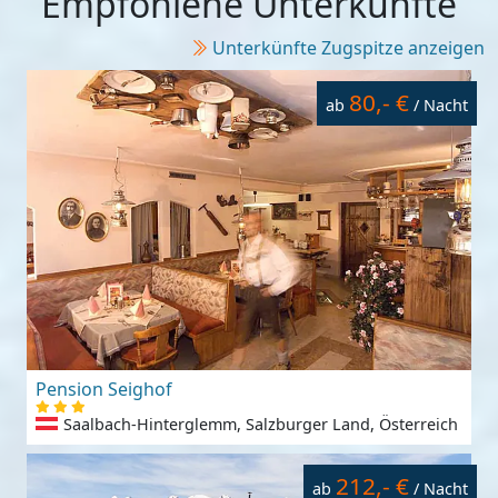
Empfohlene Unterkünfte
Unterkünfte Zugspitze anzeigen
80,- €
ab
/ Nacht
Pension Seighof
Saalbach-Hinterglemm, Salzburger Land, Österreich
212,- €
ab
/ Nacht