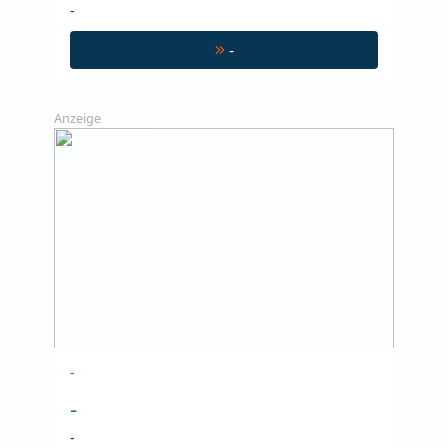
-
-
Anzeige
-
-
-