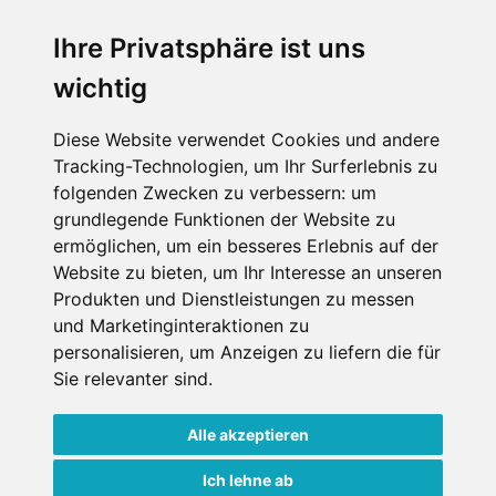
SCHNEEHÖHEN SKI APP
Ihre Privatsphäre ist uns
wichtig
Die Schneehoehen Ski APP für iOS und Android - Ein
Muss für alle Wintersportler und Schneefreaks!
Diese Website verwendet Cookies und andere
Tracking-Technologien, um Ihr Surferlebnis zu
folgenden Zwecken zu verbessern:
um
grundlegende Funktionen der Website zu
ermöglichen
,
um ein besseres Erlebnis auf der
Website zu bieten
,
um Ihr Interesse an unseren
Produkten und Dienstleistungen zu messen
und Marketinginteraktionen zu
Impressum
Datenschutz
personalisieren
,
um Anzeigen zu liefern die für
Nutzungsbedingungen
Kontakt
Partner
Sie relevanter sind
.
Portale
FAQ
Newsletter
Mediadaten
Alle akzeptieren
Copyright ©
2026 Schneemenschen GmbH
Ich lehne ab