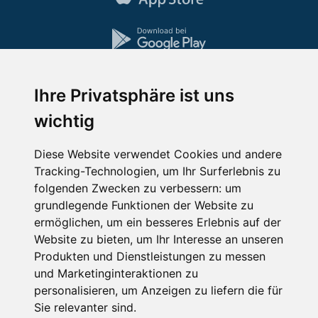
Ihre Privatsphäre ist uns
Impressum
Datenschutz
wichtig
Nutzungsbedingungen
Kontakt
Partner
Portale
FAQ
Newsletter
Mediadaten
Diese Website verwendet Cookies und andere
Tracking-Technologien, um Ihr Surferlebnis zu
Copyright ©
2026 Schneemenschen GmbH
folgenden Zwecken zu verbessern:
um
grundlegende Funktionen der Website zu
ermöglichen
,
um ein besseres Erlebnis auf der
Website zu bieten
,
um Ihr Interesse an unseren
Produkten und Dienstleistungen zu messen
und Marketinginteraktionen zu
personalisieren
,
um Anzeigen zu liefern die für
Sie relevanter sind
.