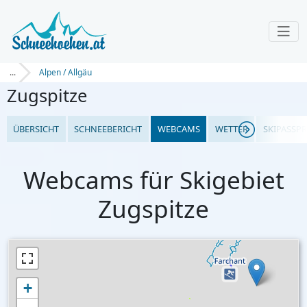
...
Alpen / Allgäu
Zugspitze
ÜBERSICHT
SCHNEEBERICHT
WEBCAMS
WETTER
SKIPASSPR
Webcams für Skigebiet
Zugspitze
+