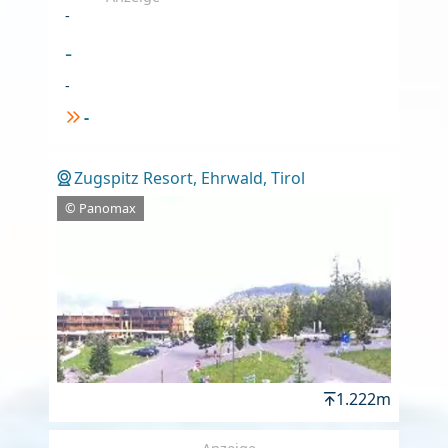
-
-
-
-
Zugspitz Resort, Ehrwald, Tirol
© Panomax
1.222m