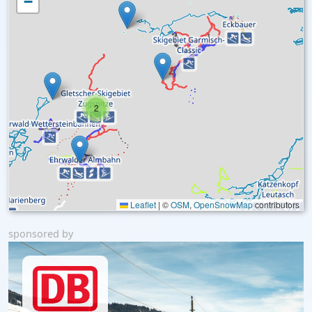
−
2
Leaflet
|
©
OSM
,
OpenSnowMap
contributors
sponsored by