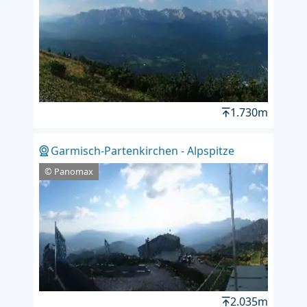
1.730m
Garmisch-Partenkirchen - Alpspitze
© Panomax
2.035m