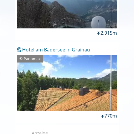
2.915m
Hotel am Badersee in Grainau
© Panomax
770m
Anzeige