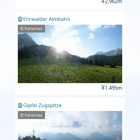
2.962m
Ehrwalder Almbahn
© Panomax
1.495m
Gipfel Zugspitze
© Panomax