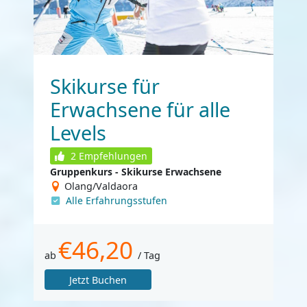
Skikurse für
Erwachsene für alle
Levels
2
Empfehlungen
Gruppenkurs - Skikurse Erwachsene
Olang/Valdaora
Alle Erfahrungsstufen
€46,20
ab
/ Tag
Jetzt Buchen