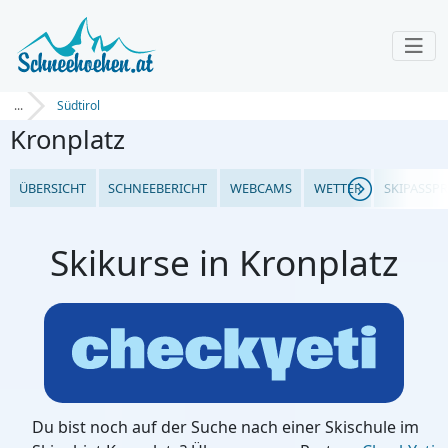
...
Südtirol
Kronplatz
ÜBERSICHT
SCHNEEBERICHT
WEBCAMS
WETTER
SKIPASSPR
Skikurse in Kronplatz
Du bist noch auf der Suche nach einer Skischule im