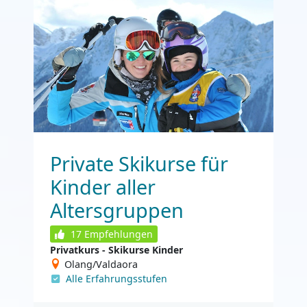
Private Skikurse für
Kinder aller
Altersgruppen
17
Empfehlungen
Privatkurs - Skikurse Kinder
Olang/Valdaora
Alle Erfahrungsstufen