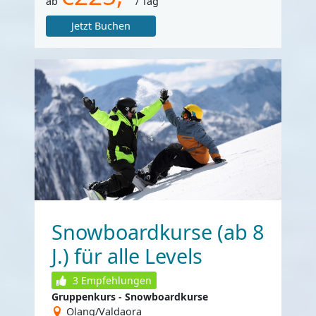
ab
/ Tag
Jetzt Buchen
Snowboardkurse (ab 8
J.) für alle Levels
3
Empfehlungen
Gruppenkurs - Snowboardkurse
Olang/Valdaora