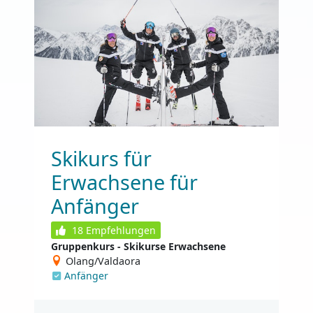
Skikurs für
Erwachsene für
Anfänger
18
Empfehlungen
Gruppenkurs - Skikurse Erwachsene
Olang/Valdaora
Anfänger