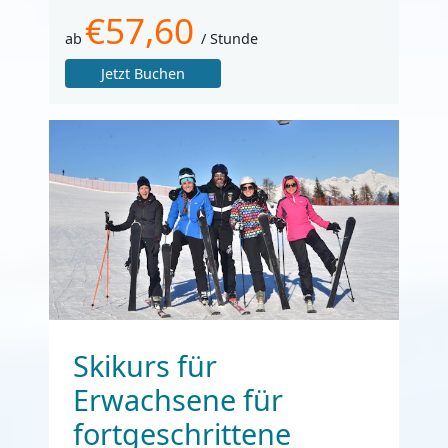
€57,60
ab
/ Stunde
Jetzt Buchen
Skikurs für
Erwachsene für
fortgeschrittene