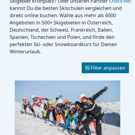
Skigebiet Kronplatz? Über unseren Partner
CheckYeti
kannst Du die besten Skischulen vergleichen und
direkt online buchen. Wähle aus mehr als 6000
Angeboten in 500+ Skigebieten in Österreich,
Deutschland, der Schweiz, Frankreich, Italien,
Spanien, Tschechien und Polen, und finde den
perfekten Ski- oder Snowboardkurs für Deinen
Winterurlaub.
Filter anpassen