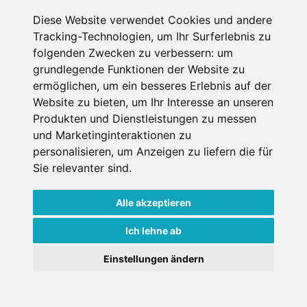
Diese Website verwendet Cookies und andere
Tracking-Technologien, um Ihr Surferlebnis zu
ENTDECKE DIE BERGE
folgenden Zwecken zu verbessern:
um
grundlegende Funktionen der Website zu
Schneehöhen
ermöglichen
,
um ein besseres Erlebnis auf der
Website zu bieten
,
um Ihr Interesse an unseren
Skigebiete
Produkten und Dienstleistungen zu messen
Skiurlaub
und Marketinginteraktionen zu
personalisieren
,
um Anzeigen zu liefern die für
Sie relevanter sind
.
SKIURLAUB BUCHEN
Alle akzeptieren
Ich lehne ab
Last Minute
Einstellungen ändern
An der Piste
Wellness