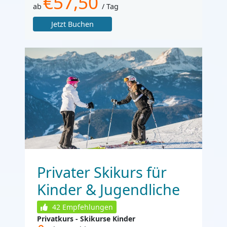
€57,50
ab
/ Tag
Jetzt Buchen
Privater Skikurs für
Kinder & Jugendliche
42
Empfehlungen
Privatkurs - Skikurse Kinder