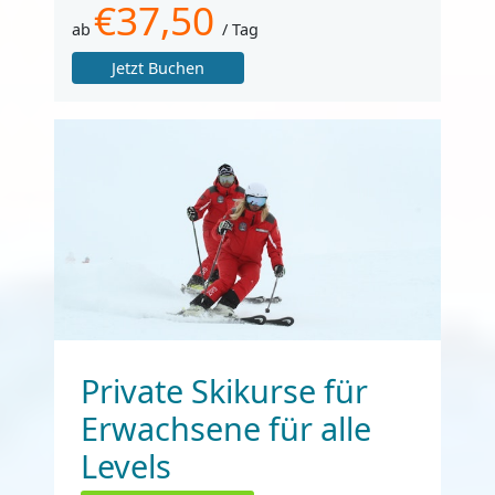
€37,50
ab
/ Tag
Jetzt Buchen
Private Skikurse für
Erwachsene für alle
Levels