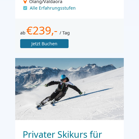
Olang/Valdaora
Alle Erfahrungsstufen
€239,-
ab
/ Tag
Jetzt Buchen
Privater Skikurs für