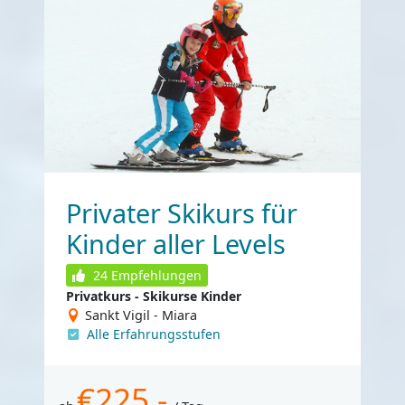
Privater Skikurs für
Kinder aller Levels
24
Empfehlungen
Privatkurs - Skikurse Kinder
Sankt Vigil - Miara
Alle Erfahrungsstufen
€225,-