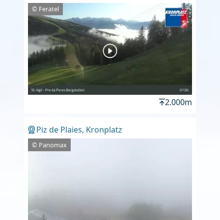
© Feratel
2.000m
Piz de Plaies, Kronplatz
© Panomax