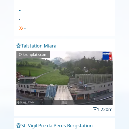
-
-
-
Talstation Miara
© kronplatz.com
1.220m
St. Vigil Pre da Peres Bergstation