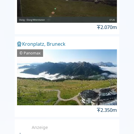
2.070m
Kronplatz, Bruneck
© Panomax
2.350m
Anzeige
-