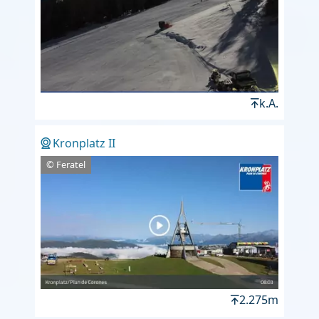
k.A.
Kronplatz II
© Feratel
2.275m