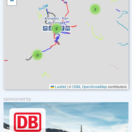
−
2
6
2
Leaflet
|
©
OSM
,
OpenSnowMap
contributors
sponsored by