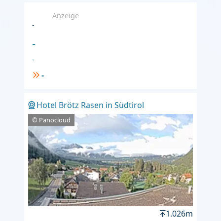
Anzeige
-
-
-
-
Hotel Brötz Rasen in Südtirol
© Panocloud
1.026m