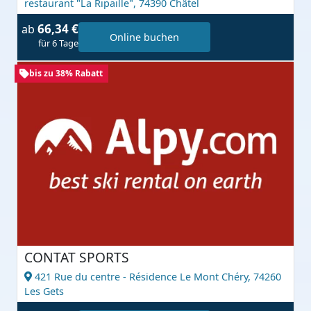
restaurant "La Ripaille",
74390 Châtel
66,34 €
ab
Online buchen
für 6 Tage
bis zu 38% Rabatt
CONTAT SPORTS
421 Rue du centre - Résidence Le Mont Chéry,
74260
Les Gets