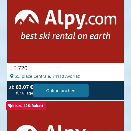
LE 720
55, place Centrale,
74110 Avoriaz
63,07 €
ab
Online buchen
für 6 Tage
bis zu 42% Rabatt