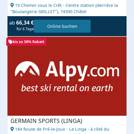
19 Chemin sous le Crêt - Centre station (derrière la
"Boulangerie GRILLET"),
74390 Châtel
66,34 €
ab
Online buchen
für 6 Tage
bis zu 38% Rabatt
GERMAIN SPORTS (LINGA)
184 Route de Pré-le-Joux - Le Linga - à côté du