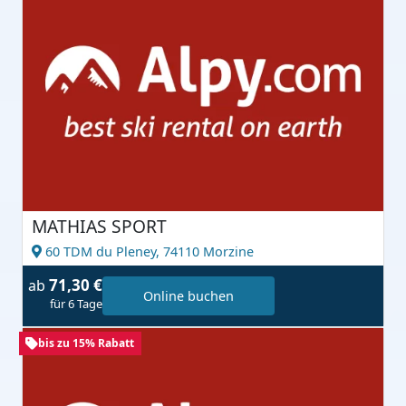
MATHIAS SPORT
60 TDM du Pleney,
74110 Morzine
71,30 €
ab
Online buchen
für 6 Tage
bis zu 15% Rabatt