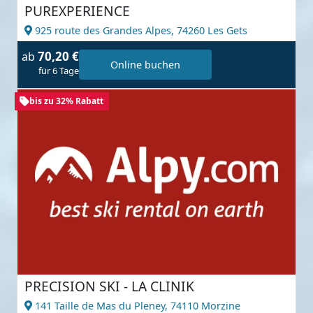
PUREXPERIENCE
925 route des Grandes Alpes,
74260 Les Gets
70,20 €
ab
Online buchen
für 6 Tage
bis zu 32% Rabatt
PRECISION SKI - LA CLINIK
141 Taille de Mas du Pleney,
74110 Morzine