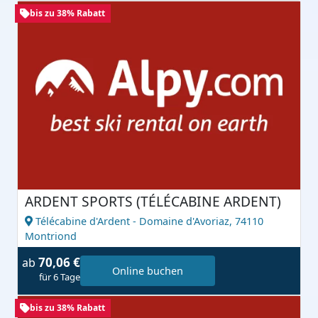
bis zu 38% Rabatt
ARDENT SPORTS (TÉLÉCABINE ARDENT)
Télécabine d'Ardent - Domaine d'Avoriaz,
74110
Montriond
70,06 €
ab
Online buchen
für 6 Tage
bis zu 38% Rabatt