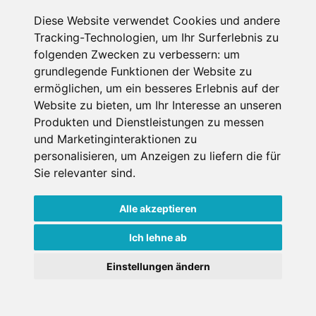
Diese Website verwendet Cookies und andere
Tracking-Technologien, um Ihr Surferlebnis zu
Letzter Miettag
folgenden Zwecken zu verbessern:
um
grundlegende Funktionen der Website zu
ermöglichen
,
um ein besseres Erlebnis auf der
Erwachsene
1
Website zu bieten
,
um Ihr Interesse an unseren
über 18 Jahre bei Mietantritt
Produkten und Dienstleistungen zu messen
Kinder
und Marketinginteraktionen zu
0
unter 18 Jahre bei Mietantritt
personalisieren
,
um Anzeigen zu liefern die für
Sie relevanter sind
.
Alle akzeptieren
Ich lehne ab
Weitere Shops in Feldberg
Einstellungen ändern
+