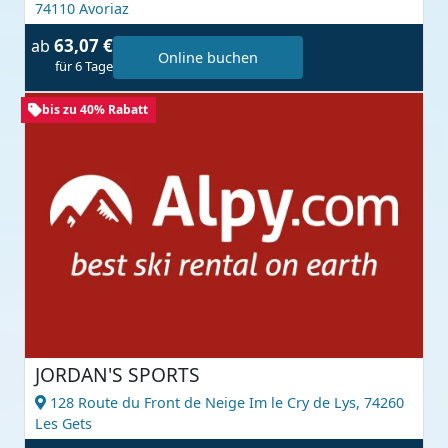
74110 Avoriaz
63,07 €
ab
Online buchen
für 6 Tage
bis zu 40% Rabatt
JORDAN'S SPORTS
128 Route du Front de Neige Im le Cry de Lys,
74260
Les Gets