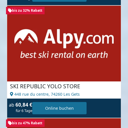
bis zu 32% Rabatt
SKI REPUBLIC YOLO STORE
448 rue du centre,
74260 Les Gets
60,84 €
ab
Online buchen
für 6 Tage
bis zu 47% Rabatt