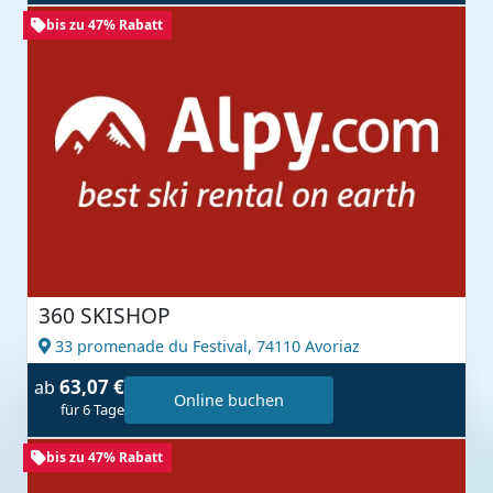
bis zu 47% Rabatt
360 SKISHOP
33 promenade du Festival,
74110 Avoriaz
63,07 €
ab
Online buchen
für 6 Tage
bis zu 47% Rabatt