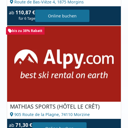
Route de Bas-Vièze 4,
1875 Morgins
110,87 €
ab
Online buchen
für 6 Tage
bis zu 38% Rabatt
MATHIAS SPORTS (HÔTEL LE CRÊT)
905 Route de la Plagne,
74110 Morzine
71,30 €
ab