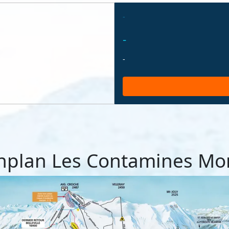
-
-
-
enplan Les Contamines Mon