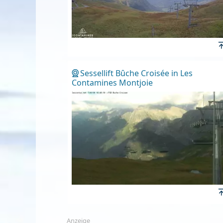
Sessellift Bûche Croisée in Les
Contamines Montjoie
Anzeige