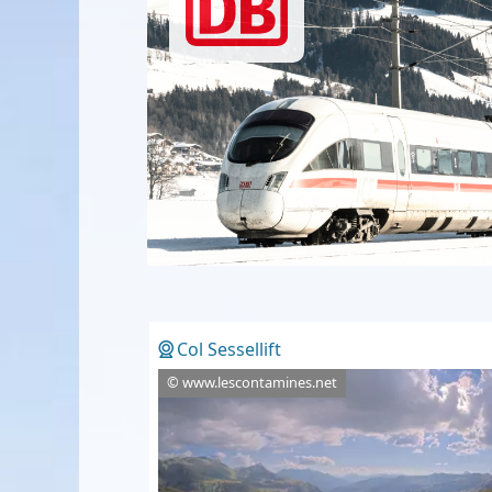
Col Sessellift
© www.lescontamines.net