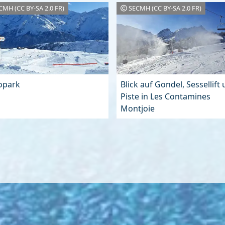
CMH (CC BY-SA 2.0 FR)
SECMH (CC BY-SA 2.0 FR)
opark
Blick auf Gondel, Sessellift
Piste in Les Contamines
Montjoie