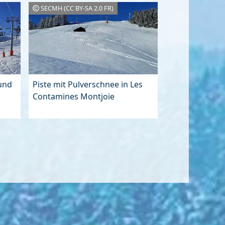
SECMH (CC BY-SA 2.0 FR)
 und
Piste mit Pulverschnee in Les
Contamines Montjoie