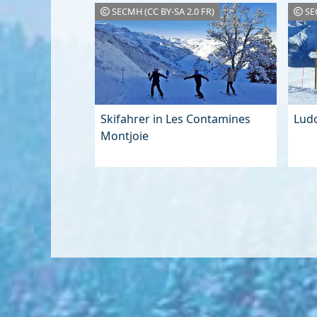
SECMH (CC BY-SA 2.0 FR)
SE
Skifahrer in Les Contamines
Lud
Montjoie