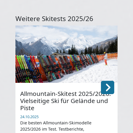
Weitere Skitests 2025/26
Allmountain-Skitest 2025/2026:
He
Vielseitige Ski für Gelände und
20
Piste
24.1
Die
24.10.2025
202
Die besten Allmountain-Skimodelle
für
2025/2026 im Test. Testberichte,