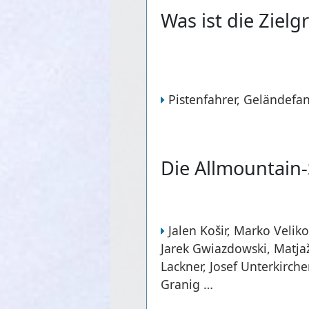
Was ist die Zielg
Pistenfahrer, Geländefans
Die Allmountain-
Jalen Košir, Marko Velik
Jarek Gwiazdowski, Matjaž 
Lackner, Josef Unterkirch
Granig …