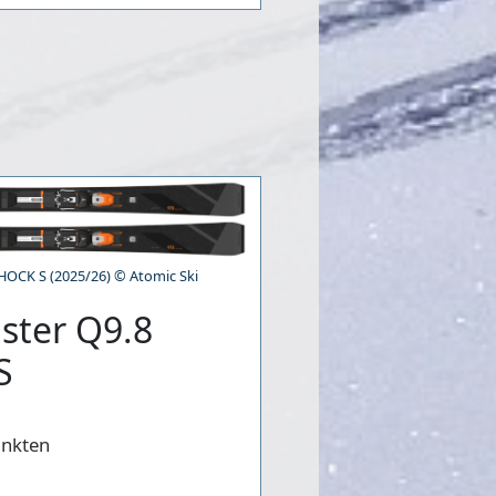
OCK S (2025/26) © Atomic Ski
ster Q9.8
S
unkten