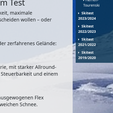
im Test
Tourenski
gkeit, maximale
Skitest
2023/2024
tscheiden wollen – oder
Skitest
2022/2023
Skitest
der zerfahrenes Gelände:
2021/2022
Skitest
2019/2020
e, mit starker Allround-
r Steuerbarkeit und einem
m ausgewogenen Flex
m weichen Schnee.