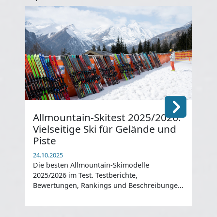
Allmountain-Skitest 2025/2026:
He
Vielseitige Ski für Gelände und
20
Piste
24.1
Die
24.10.2025
202
Die besten Allmountain-Skimodelle
für
2025/2026 im Test. Testberichte,
Bewertungen, Rankings und Beschreibungen
aller Modelle ...