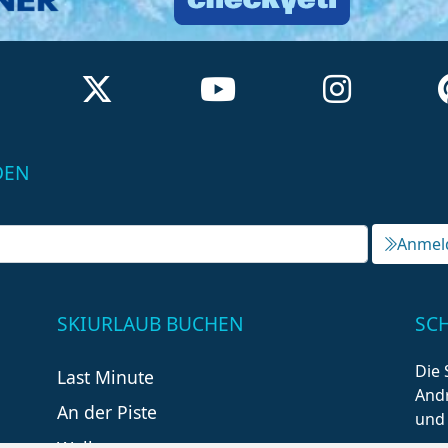
DEN
Anmel
SKIURLAUB BUCHEN
SC
Die 
Last Minute
Andr
An der Piste
und