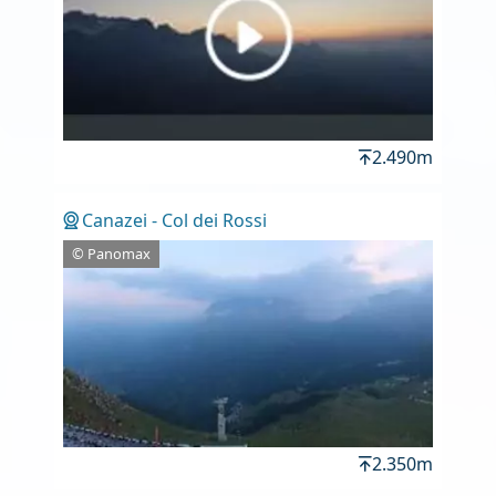
2.490m
Canazei - Col dei Rossi
© Panomax
2.350m