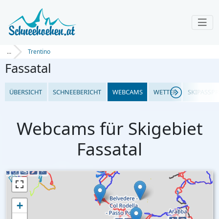
...
Trentino
Fassatal
ÜBERSICHT
SCHNEEBERICHT
WEBCAMS
WETTER
SKIPASSPR
Webcams für Skigebiet
Fassatal
+