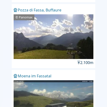
Pozza di Fassa, Buffaure
© Panomax
2.100m
Moena im Fassatal