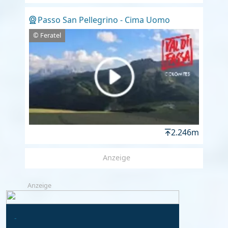
Passo San Pellegrino - Cima Uomo
© Feratel
2.246m
Anzeige
Anzeige
-