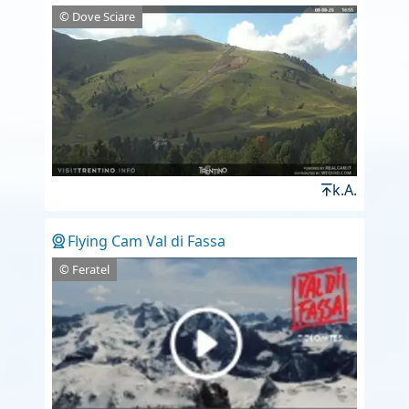
© Dove Sciare
k.A.
Flying Cam Val di Fassa
© Feratel