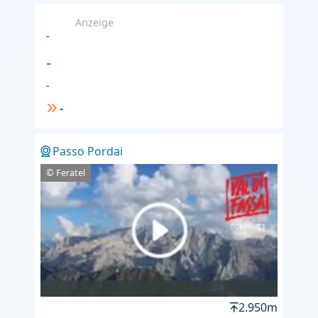
Anzeige
-
-
-
-
Passo Pordai
© Feratel
2.950m