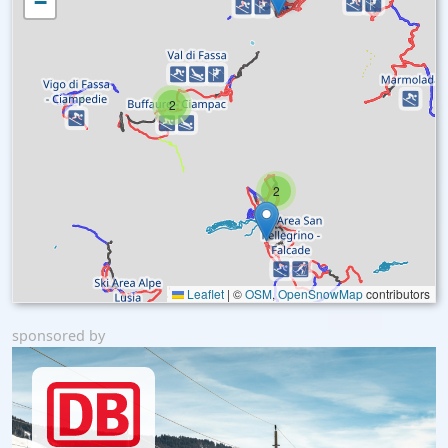
−
2
2
Leaflet
|
©
OSM
,
OpenSnowMap
contributors
sponsored by