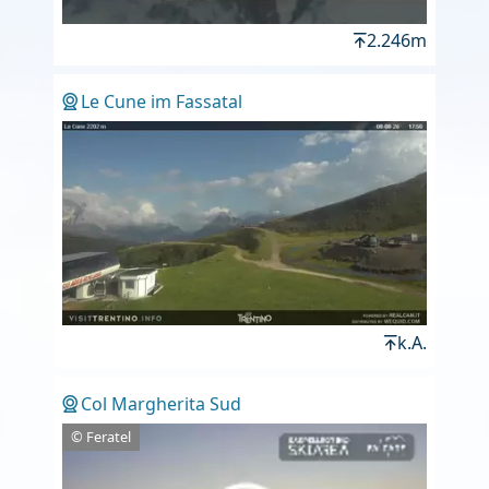
2.246m
Le Cune im Fassatal
k.A.
Col Margherita Sud
© Feratel