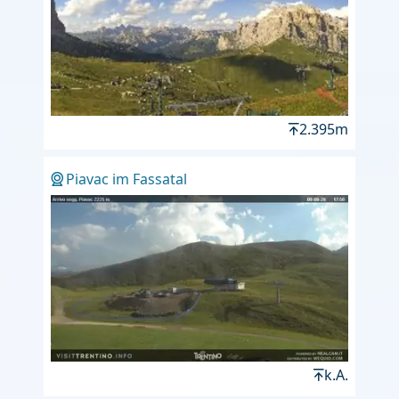
2.395m
Piavac im Fassatal
k.A.