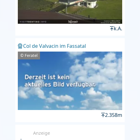
k.A.
Col de Valvacin im Fassatal
© Feratel
2.358m
Anzeige
-