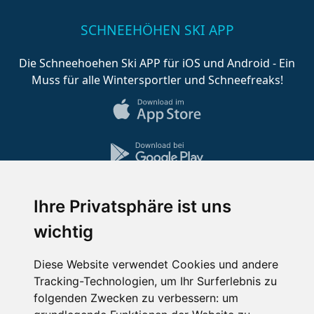
SCHNEEHÖHEN SKI APP
Die Schneehoehen Ski APP für iOS und Android - Ein
Muss für alle Wintersportler und Schneefreaks!
Ihre Privatsphäre ist uns
Impressum
Datenschutz
wichtig
Nutzungsbedingungen
Kontakt
Partner
Portale
FAQ
Newsletter
Mediadaten
Diese Website verwendet Cookies und andere
Tracking-Technologien, um Ihr Surferlebnis zu
Copyright ©
2026 Schneemenschen GmbH
folgenden Zwecken zu verbessern:
um