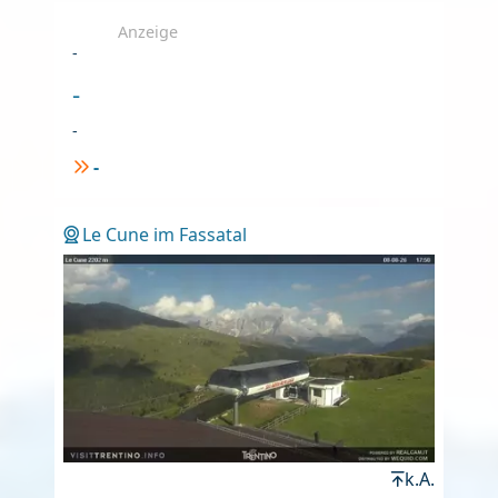
Anzeige
-
-
-
-
Le Cune im Fassatal
k.A.