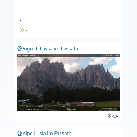
-
-
-
Vigo di Fassa im Fassatal
k.A.
Alpe Lusia im Fassatal