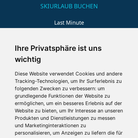
SKIURLAUB BUCHEN
Last Minute
An der Piste
Wellness
Ihre Privatsphäre ist uns
wichtig
SCHNEEHÖHEN SKI APP
Diese Website verwendet Cookies und andere
Tracking-Technologien, um Ihr Surferlebnis zu
Die Schneehoehen Ski APP für iOS und Android - Ein
folgenden Zwecken zu verbessern:
um
Muss für alle Wintersportler und Schneefreaks!
grundlegende Funktionen der Website zu
ermöglichen
,
um ein besseres Erlebnis auf der
Website zu bieten
,
um Ihr Interesse an unseren
Produkten und Dienstleistungen zu messen
und Marketinginteraktionen zu
personalisieren
,
um Anzeigen zu liefern die für