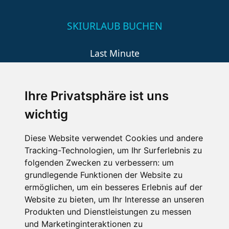
SKIURLAUB BUCHEN
Last Minute
An der Piste
Wellness
Ihre Privatsphäre ist uns
wichtig
SCHNEEHÖHEN SKI APP
Diese Website verwendet Cookies und andere
Tracking-Technologien, um Ihr Surferlebnis zu
Die Schneehoehen Ski APP für iOS und Android - Ein
folgenden Zwecken zu verbessern:
um
Muss für alle Wintersportler und Schneefreaks!
grundlegende Funktionen der Website zu
ermöglichen
,
um ein besseres Erlebnis auf der
Website zu bieten
,
um Ihr Interesse an unseren
Produkten und Dienstleistungen zu messen
und Marketinginteraktionen zu