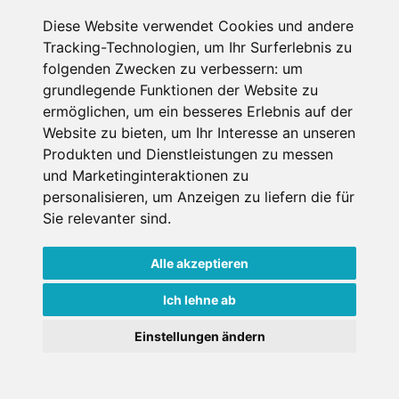
Die größte Schatzsuche im Schnee:
Gamsleiten Kriterium Obertauern
Diese Website verwendet Cookies und andere
Tracking-Technologien, um Ihr Surferlebnis zu
24.03.2026
folgenden Zwecken zu verbessern:
um
Die größte Schatzsuche im Schnee ist zurück und findet
vom 16. bis 19. April 2026 statt.
grundlegende Funktionen der Website zu
ermöglichen
,
um ein besseres Erlebnis auf der
10.04. - 19.04.2026
Website zu bieten
,
um Ihr Interesse an unseren
Österreich
Produkten und Dienstleistungen zu messen
und Marketinginteraktionen zu
#Aus den Skigebieten
#Events
personalisieren
,
um Anzeigen zu liefern die für
Sie relevanter sind
.
Presse
Alle akzeptieren
Ich lehne ab
Einstellungen ändern